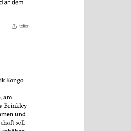
nd an dem
teilen
lik Kongo
e, am
a Brinkley
ommen und
chaft soll