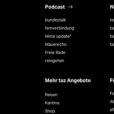
Podcast
N
bundestalk
t
fernverbindung
ta
klima update°
ta
Mauerecho
ta
Freie Rede
reingehen
Mehr taz Angebote
F
F
Reisen
A
Kantine
e
Shop