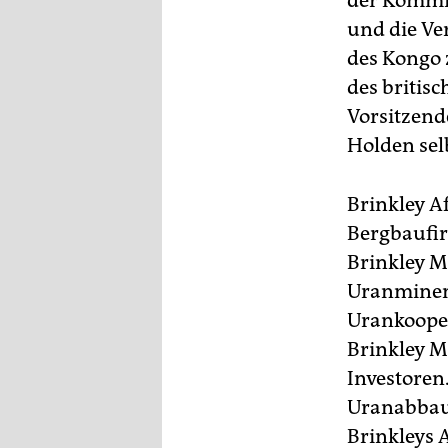
der Kommis
epaper login
und die Ve
des Kongo 
des britis
Vorsitzend
Holden selb
Brinkley Af
Bergbaufir
Brinkley M
Uranminen 
Urankoope
Brinkley M
Investoren.
Uranabbau 
Brinkleys 