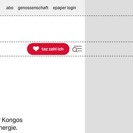
abo
genossenschaft
epaper login

taz zahl ich
taz zahl ich
ür Kongos
nergie.