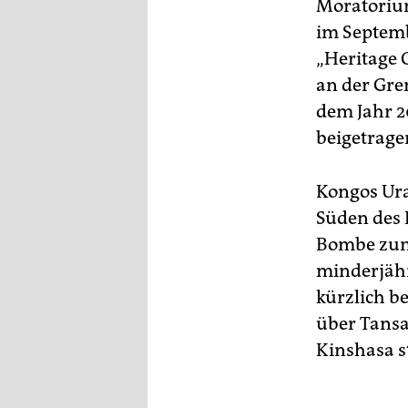
Moratorium
im Septemb
„Heritage O
an der Gre
dem Jahr 2
beigetrage
Kongos Ur
Süden des 
Bombe zum 
minderjähr
kürzlich be
über Tansa
Kinshasa s