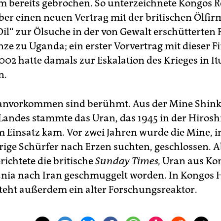
 bereits gebrochen. So unterzeichnete Kongos 
er einen neuen Vertrag mit der britischen Ölfir
il“ zur Ölsuche in der von Gewalt erschütterten 
nze zu Uganda; ein erster Vorvertrag mit dieser F
002 hatte damals zur Eskalation des Krieges in It
n.
anvorkommen sind berühmt. Aus der Mine Shin
Landes stammte das Uran, das 1945 in der Hiros
Einsatz kam. Vor zwei Jahren wurde die Mine, in 
ige Schürfer nach Erzen suchten, geschlossen. 
richtete die britische
Sunday Times,
Uran aus Kon
nia nach Iran geschmuggelt worden. In Kongos 
teht außerdem ein alter Forschungsreaktor.