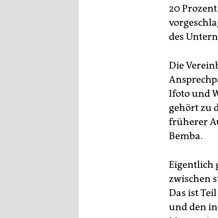
20 Prozent.
vorgeschla
des Unter
Die Vereinb
Ansprechpa
Ifoto und 
gehört zu 
früherer A
Bemba.
Eigentlich 
zwischen s
Das ist Te
und den in