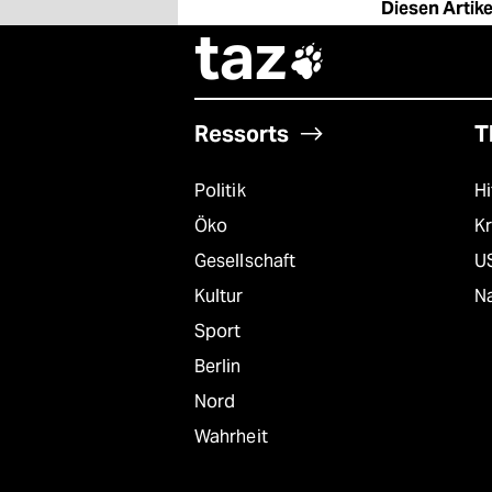
Diesen Artikel
taz

Ressorts
T
Politik
Hi
Öko
Kr
Gesellschaft
U
Kultur
Na
Sport
Berlin
Nord
Wahrheit