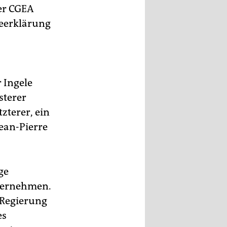
der CGEA
seerklärung
 Ingele
sterer
zterer, ein
ean-Pierre
ge
nternehmen.
 Regierung
es