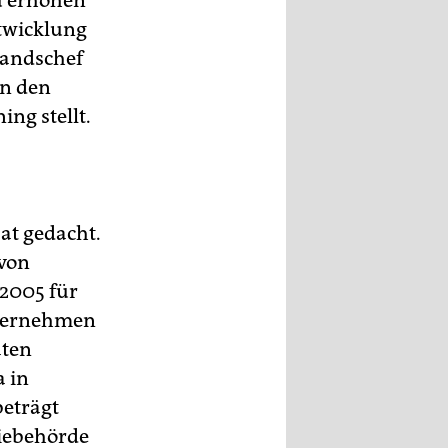
u erhöhen
twicklung
tandschef
en den
ng stellt.
at gedacht.
 von
 2005 für
nternehmen
aten
a in
beträgt
giebehörde