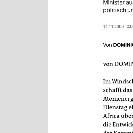
berlin
Minister a
politisch u
nord
wahrheit
11.11.2006
0:0
verlag
Von
DOMINI
verlag
von
DOMIN
veranstaltungen
shop
Im Windsch
fragen & hilfe
schafft da
Atomenergi
unterstützen
Dienstag e
abo
Africa üb
genossenschaft
die Entwic