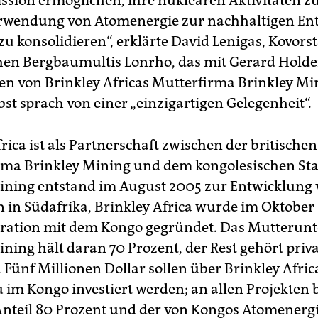
sion ermöglichen, ihre nuklearen Aktivitäten z
rwendung von Atomenergie zur nachhaltigen En
zu konsolidieren“, erklärte David Lenigas, Kovors
chen Bergbaumultis Lonrho, das mit Gerard Hold
en von Brinkley Africas Mutterfirma Brinkley Mini
st sprach von einer „einzigartigen Gelegenheit“.
rica ist als Partnerschaft zwischen der britischen
ma Brinkley Mining und dem kongolesischen Sta
ining entstand im August 2005 zur Entwicklung
in Südafrika, Brinkley Africa wurde im Oktober
ration mit dem Kongo gegründet. Das Mutteru
ining hält daran 70 Prozent, der Rest gehört priv
 Fünf Millionen Dollar sollen über Brinkley Afric
im Kongo investiert werden; an allen Projekten 
Anteil 80 Prozent und der von Kongos Atomener