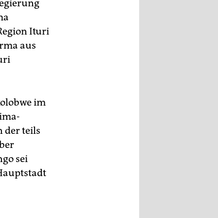
Regierung
ma
Region Ituri
irma aus
uri
kolobwe im
hima-
der teils
Aber
go sei
Hauptstadt