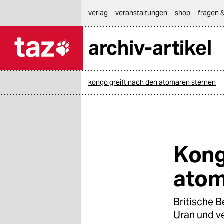
hautnavigation anspringen
hauptinhalt anspringen
footer anspringen
verlag
veranstaltungen
shop
fragen &
archiv-artikel

taz zahl ich
taz zahl ich
kongo greift nach den atomaren sternen
themen
politik
öko
Kong
gesellschaft
atom
kultur
Britische 
sport
Uran und v