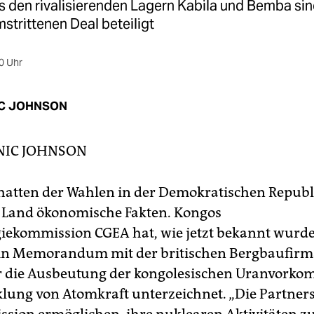
us den rivalisierenden Lagern Kabila und Bemba si
mstrittenen Deal beteiligt
0 Uhr
C JOHNSON
IC JOHNSON
atten der Wahlen in der Demokratischen Repub
s Land ökonomische Fakten. Kongos
ekommission CGEA hat, wie jetzt bekannt wurd
in Memorandum mit der britischen Bergbaufirm
er die Ausbeutung der kongolesischen Uranvork
klung von Atomkraft unterzeichnet. „Die Partners