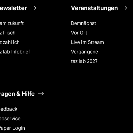
ewsletter
Veranstaltungen
eam zukunft
Demnächst
z frisch
Vor Ort
z zahl ich
Live im Stream
z lab Infobrief
Vergangene
taz lab 2027
ragen & Hilfe
eedback
boservice
Paper Login