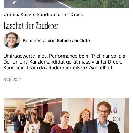
berlin
nord
Unions-Kanzlerkandidat unter Druck
Laschet der Zauderer
wahrheit
verlag
Kommentar von
Sabine am Orde
verlag
Umfragewerte mies, Performance beim Triell nur so lala:
Der Unions-Kanzlerkandidat gerät massiv unter Druck.
veranstaltungen
Kann sein Team das Ruder rumreißen? Zweifelhaft.
shop
31.8.2021
fragen & hilfe
unterstützen
abo
genossenschaft