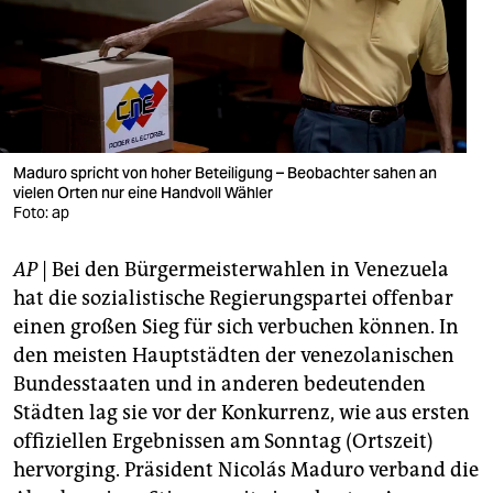
berlin
nord
wahrheit
verlag
Maduro spricht von hoher Beteiligung – Beobachter sahen an
verlag
vielen Orten nur eine Handvoll Wähler
Foto: ap
veranstaltungen
AP
| Bei den Bürgermeisterwahlen in Venezuela
shop
hat die sozialistische Regierungspartei offenbar
fragen & hilfe
einen großen Sieg für sich verbuchen können. In
den meisten Hauptstädten der venezolanischen
unterstützen
Bundesstaaten und in anderen bedeutenden
abo
Städten lag sie vor der Konkurrenz, wie aus ersten
offiziellen Ergebnissen am Sonntag (Ortszeit)
genossenschaft
hervorging. Präsident Nicolás Maduro verband die