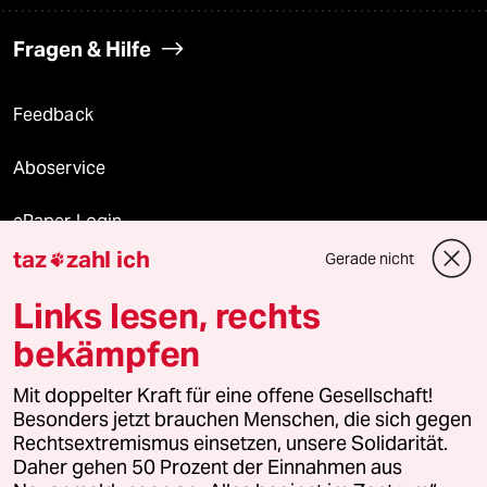
Fragen & Hilfe
Feedback
Aboservice
ePaper Login
taz
zahl ich
Gerade nicht

Downloads für Abonnierende
Links lesen, rechts
bekämpfen
© 2026 taz Verlags und Vertriebs GmbH
Alle Rechte vorbehalten. Bei rechtlichen Fragen oder für Genehmigungen
Mit doppelter Kraft für eine offene Gesellschaft!
wenden Sie sich bitte an
lizenzen@taz.de
Besonders jetzt brauchen Menschen, die sich gegen
Rechtsextremismus einsetzen, unsere Solidarität.
Daher gehen 50 Prozent der Einnahmen aus
Feedback
Redaktionsstatut
Kommune-Richtlinien
KI-