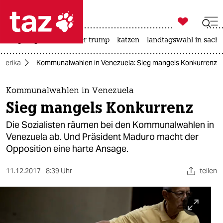

taz zahl ich
bergsteigen
usa unter trump
katzen
landtagswahl in sachs

taz zahl ich
merika
Kommunalwahlen in Venezuela: Sieg mangels Konkurrenz
taz zahl ich
themen
Kommunalwahlen in Venezuela
Sieg mangels Konkurrenz
politik
Die Sozialisten räumen bei den Kommunalwahlen in
öko
Venezuela ab. Und Präsident Maduro macht der
Opposition eine harte Ansage.
gesellschaft
11.12.2017
8:39 Uhr
teilen
kultur
sport