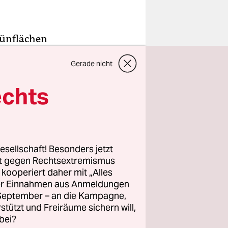
rünflächen
e Arbeit
Gerade nicht
nd
echts
KFN) seit
 Labs auf.
ner Stadt
esellschaft! Besonders jetzt
en“, sagt
rt gegen Rechtsextremismus
z kooperiert daher mit „Alles
ller Einnahmen aus Anmeldungen
. September – an die Kampagne,
rstützt und Freiräume sichern will,
bei?