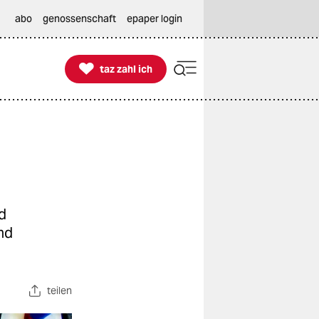
abo
genossenschaft
epaper login

taz zahl ich
taz zahl ich
d
und
teilen