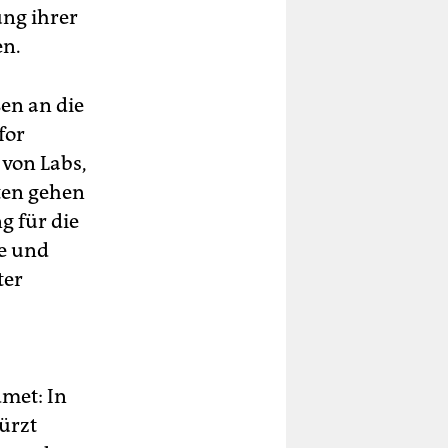
ung ihrer
en.
ßen an die
for
 von Labs,
ten gehen
g für die
e und
ter
met: In
ürzt