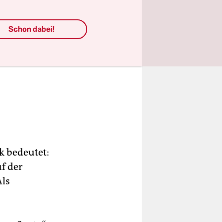
Schon dabei!
k bedeutet:
f der
Als