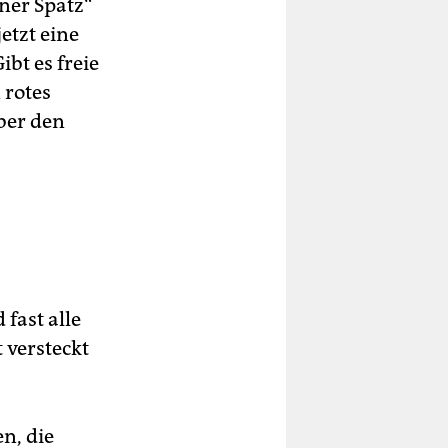
ner Spatz“
etzt eine
bt es freie
 rotes
ber den
 fast alle
 versteckt
n, die