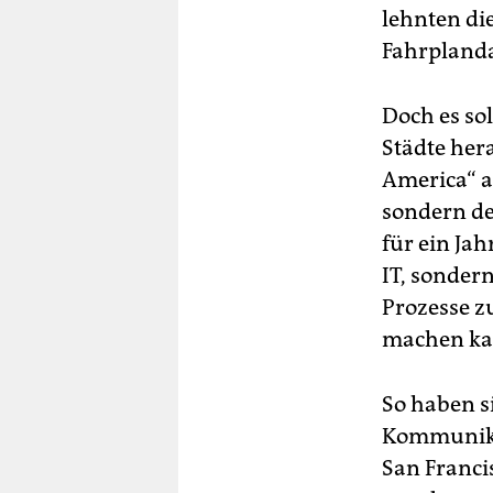
lehnten di
Fahrplanda
Doch es sol
Städte hera
America“ a
sondern de
für ein Jah
IT, sonder
Prozesse z
machen ka
So haben s
Kommunika
San Franci