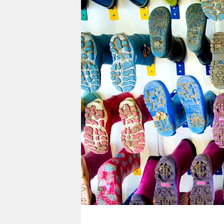
berlin
nord
wahrheit
verlag
verlag
veranstaltungen
shop
fragen & hilfe
unterstützen
abo
genossenschaft