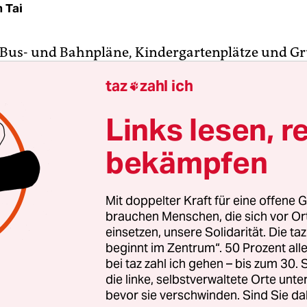
 Tai
 Bus- und Bahnpläne, Kindergartenplätze und G
e Entwickler von „Code of Germany“. Das Ziel: Di
taz
zahl ich

tungen offener und transparenter zu machen u
e Daten zu nutzen.
Links lesen, r
bekämpfen
 die Open Knowledge Foundation Deutschland (O
eutschlandweit ein Netzwerk aus sogenannten OK
gelmäßige Treffen, bei denen Interessierte aus ei
Mit doppelter Kraft für eine offene G
ommen und mit „öffentlichen Daten coden könn
brauchen Menschen, die sich vor O
er, Projektleiterin bei der OKFN.
einsetzen, unsere Solidarität. Die ta
beginnt im Zentrum“. 50 Prozent a
bei taz zahl ich gehen – bis zum 30
die linke, selbstverwaltete Orte unte
bevor sie verschwinden. Sind Sie da