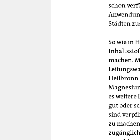
schon verf
Anwendung
Städten z
So wie in 
Inhaltssto
machen. Mi
Leitungswa
Heilbronn 
Magnesium 
es weitere
gut oder s
sind verpfl
zu machen. 
zugänglich