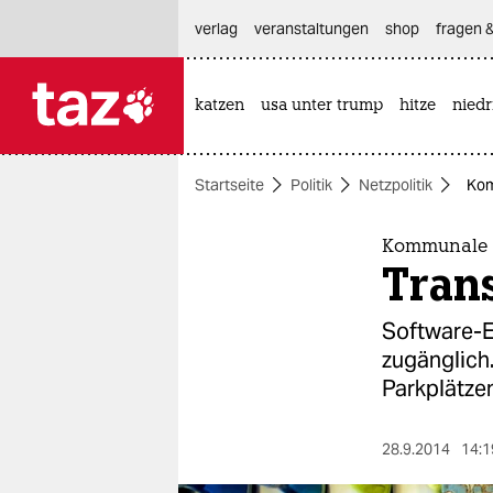
hautnavigation anspringen
hauptinhalt anspringen
footer anspringen
verlag
veranstaltungen
shop
fragen &
katzen
usa unter trump
hitze
nied

taz zahl ich
taz zahl ich
Startseite
Politik
Netzpolitik
Kom
themen
politik
Kommunale D
Tran
öko
Software-E
gesellschaft
zugänglich.
Parkplätzen
kultur
sport
28.9.2014
14:1