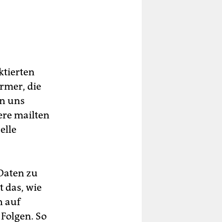
ktierten
rmer, die
en uns
ere mailten
elle
 Daten zu
 das, wie
n auf
Folgen. So