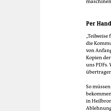
maschinenl
Per Hand
„Teilweise
die Kommun
von Anfang
Kopien der
uns PDFs. 
übertragen
So müssen 
bekommen, 
in Heilbro
Ablehnung,