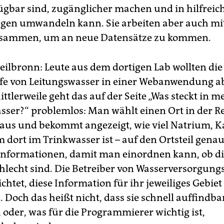
ügbar sind, zugänglicher machen und in hilfreic
en umwandeln kann. Sie arbeiten aber auch mi
usammen, um an neue Datensätze zu kommen.
Heilbronn: Leute aus dem dortigen Lab wollten die
ffe von Leitungswasser in einer Webanwendung a
ttlerweile geht das auf der Seite „Was steckt in 
sser?“ problemlos: Man wählt einen Ort in der R
aus und bekommt angezeigt, wie viel Natrium, K
dort im Trinkwasser ist – auf den Ortsteil genau
 Informationen, damit man einordnen kann, ob di
chlecht sind. Die Betreiber von Wasserversorgun
ichtet, diese Information für ihr jeweiliges Gebiet
Doch das heißt nicht, dass sie schnell auffindbar
 oder, was für die Programmierer wichtig ist,