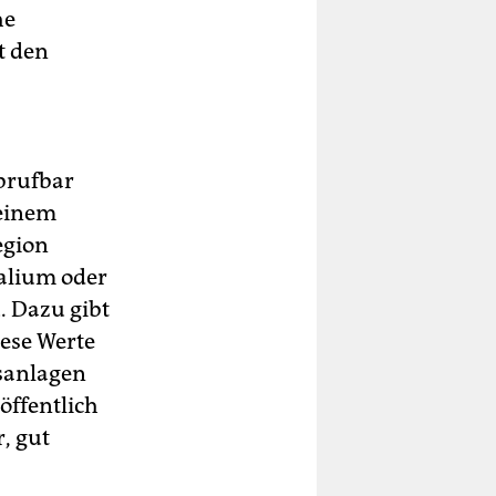
he
t den
brufbar
meinem
egion
alium oder
. Dazu gibt
ese Werte
gsanlagen
 öffentlich
, gut