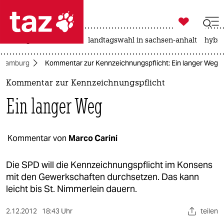

taz zahl ich
niedrigwasser
rente
landtagswahl in sachsen-anhalt
hybri

taz zahl ich
Hamburg
Kommentar zur Kennzeichnungspflicht: Ein langer Weg
taz zahl ich
Kommentar zur Kennzeichnungspflicht
themen
Ein langer Weg
politik
öko
Kommentar von
Marco Carini
gesellschaft
Die SPD will die Kennzeichnungspflicht im Konsens
mit den Gewerkschaften durchsetzen. Das kann
kultur
leicht bis St. Nimmerlein dauern.
sport
2.12.2012
18:43 Uhr
teilen