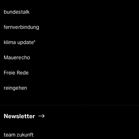
bundestalk
fernverbindung
klima update°
Mauerecho
Freie Rede
reingehen
Newsletter
team zukunft