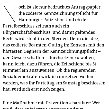
berlin
N
och ist sie nur bedrucktes Antragspapier:
nord
die codierte Kennzeichnungspflicht für
Hamburger Polizisten. Und ob der
wahrheit
Parteibeschluss zeitnah auch ein
Bürgerschaftsbeschluss, und damit geltendes
verlag
Recht wird, steht in den Sternen. Denn die Idee,
verlag
das codierte Beamten-Outing im Konsens mit den
härtesten Gegnern der Kennzeichnungspflicht –
veranstaltungen
den Gewerkschaften – durchsetzen zu wollen,
shop
kann leicht dazu führen, die Zeitschiene bis St.
Nimmerlein auszuweiten. Ob die regierenden
fragen & hilfe
Sozialdemokraten wirklich umsetzen wollen
unterstützen
werden, was ihr Parteitag am Samstag beschlossen
hat, wird sich erst noch zeigen.
abo
genossenschaft
Eine Maßnahme mit Präventionscharakter: Wer