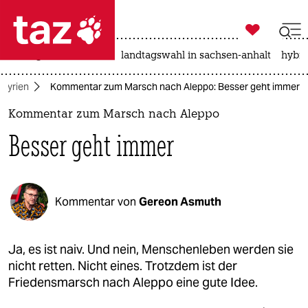

taz zahl ich
niedrigwasser
rente
landtagswahl in sachsen-anhalt
hybri

taz zahl ich
Syrien
Kommentar zum Marsch nach Aleppo: Besser geht immer
taz zahl ich
Kommentar zum Marsch nach Aleppo
themen
Besser geht immer
politik
öko
Kommentar von
Gereon Asmuth
gesellschaft
kultur
Ja, es ist naiv. Und nein, Menschenleben werden sie
nicht retten. Nicht eines. Trotzdem ist der
sport
Friedensmarsch nach Aleppo eine gute Idee.