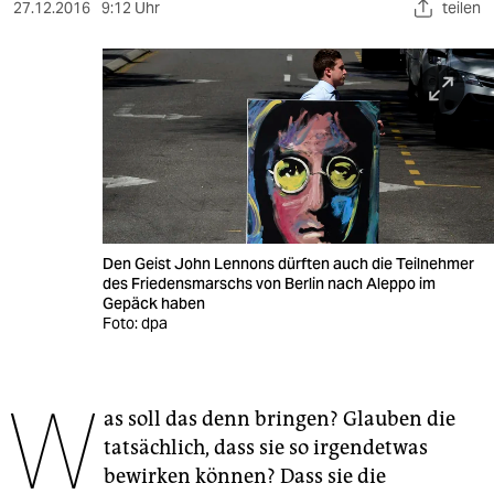
berlin
27.12.2016
9:12 Uhr
teilen
nord
wahrheit
verlag
verlag
veranstaltungen
Den Geist John Lennons dürften auch die Teilnehmer
shop
des Friedensmarschs von Berlin nach Aleppo im
Gepäck haben
fragen & hilfe
Foto: dpa
unterstützen
W
abo
as soll das denn bringen? Glauben die
tatsächlich, dass sie so irgendetwas
genossenschaft
bewirken können? Dass sie die