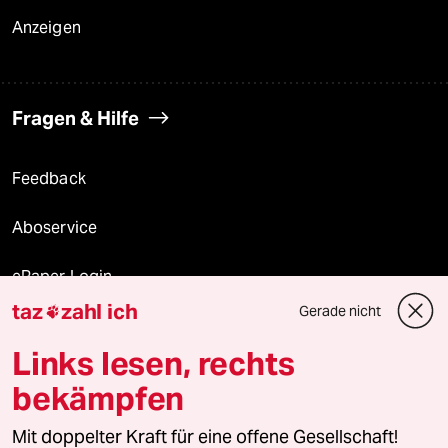
Anzeigen
Fragen & Hilfe
Feedback
Aboservice
ePaper Login
taz
zahl ich
Gerade nicht

Downloads für Abonnierende
Links lesen, rechts
bekämpfen
© 2026 taz Verlags und Vertriebs GmbH
Mit doppelter Kraft für eine offene Gesellschaft!
Alle Rechte vorbehalten. Bei rechtlichen Fragen oder für Genehmigungen