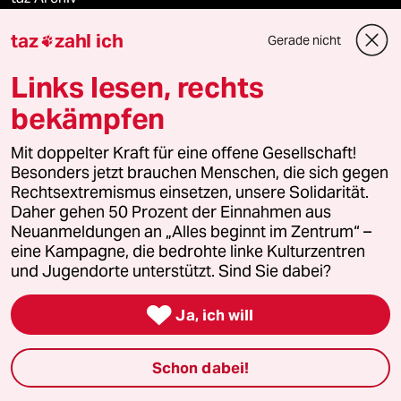
taz
zahl ich
Gerade nicht

Mehr taz Angebote
Links lesen, rechts
bekämpfen
Reisen
Mit doppelter Kraft für eine offene Gesellschaft!
Besonders jetzt brauchen Menschen, die sich gegen
Kantine
Rechtsextremismus einsetzen, unsere Solidarität.
Daher gehen 50 Prozent der Einnahmen aus
Shop
Neuanmeldungen an „Alles beginnt im Zentrum“ –
eine Kampagne, die bedrohte linke Kulturzentren
Anzeigen
und Jugendorte unterstützt. Sind Sie dabei?

Ja, ich will
Fragen & Hilfe
Schon dabei!