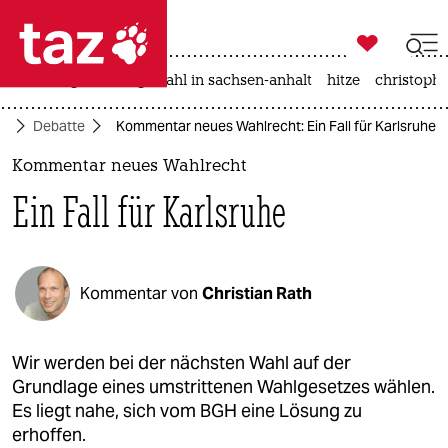

taz zahl ich
iran-krieg
landtagswahl in sachsen-anhalt
hitze
christophe

taz zahl ich
ft
Debatte
Kommentar neues Wahlrecht: Ein Fall für Karlsruhe
taz zahl ich
Kommentar neues Wahlrecht
themen
Ein Fall für Karlsruhe
politik
öko
Kommentar von
Christian Rath
gesellschaft
kultur
Wir werden bei der nächsten Wahl auf der
Grundlage eines umstrittenen Wahlgesetzes wählen.
sport
Es liegt nahe, sich vom BGH eine Lösung zu
erhoffen.