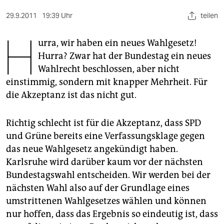
berlin
29.9.2011
19:39 Uhr
teilen
nord
H
urra, wir haben ein neues Wahlgesetz!
wahrheit
Hurra? Zwar hat der Bundestag ein neues
verlag
Wahlrecht beschlossen, aber nicht
einstimmig, sondern mit knapper Mehrheit. Für
verlag
die Akzeptanz ist das nicht gut.
veranstaltungen
Richtig schlecht ist für die Akzeptanz, dass SPD
shop
und Grüne bereits eine Verfassungsklage gegen
fragen & hilfe
das neue Wahlgesetz angekündigt haben.
Karlsruhe wird darüber kaum vor der nächsten
unterstützen
Bundestagswahl entscheiden. Wir werden bei der
abo
nächsten Wahl also auf der Grundlage eines
umstrittenen Wahlgesetzes wählen und können
genossenschaft
nur hoffen, dass das Ergebnis so eindeutig ist, dass