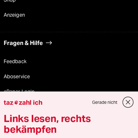
Anzeigen
Fragen & Hilfe
Feedback
Aboservice
ePaper Login
taz
zahl ich
Gerade nicht

Downloads für Abonnierende
Links lesen, rechts
bekämpfen
© 2026 taz Verlags und Vertriebs GmbH