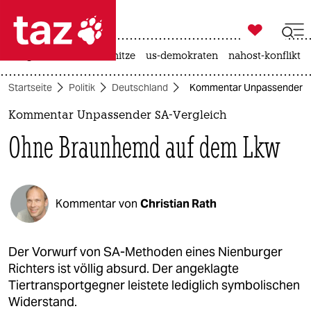

taz zahl ich
krieg in der ukraine
hitze
us-demokraten
nahost-konflikt

taz zahl ich
Startseite
Politik
Deutschland
Kommentar Unpassender SA
taz zahl ich
Kommentar Unpassender SA-Vergleich
themen
Ohne Braunhemd auf dem Lkw
politik
öko
Kommentar von
Christian Rath
gesellschaft
kultur
Der Vorwurf von SA-Methoden eines Nienburger
Richters ist völlig absurd. Der angeklagte
sport
Tiertransportgegner leistete lediglich symbolischen
Widerstand.