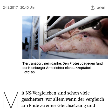
berlin
24.9.2017
20:40 Uhr
teilen
nord
wahrheit
verlag
verlag
veranstaltungen
shop
Tiertransport, nein danke: Den Protest dagegen fand
der Nienburger Amtsrichter nicht akzeptabel
fragen & hilfe
Foto: ap
unterstützen
M
abo
it NS-Vergleichen sind schon viele
gescheitert, vor allem wenn der Vergleich
genossenschaft
am Ende zu einer Gleichsetzung und