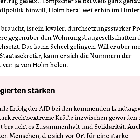
vertrag gesetzt, Lompscher selbst weiß ganz genau
adtpolitik hinwill, Holm berät weiterhin im Hinte
 braucht, ist ein loyaler, durchsetzungsstarker Pro
ere gegenüber den Wohnungsbaugesellschaften d
chsetzt. Das kann Scheel gelingen. Will er aber me
r Staatssekretär, kann er sich die Nummern der
tiven ja von Holm holen.
gierten stärken
nde Erfolg der AfD bei den kommenden Landtags
 stark rechtsextreme Kräfte inzwischen geworden 
zt braucht es Zusammenhalt und Solidarität. Auc
en Menschen, die sich vor Ort für eine starke