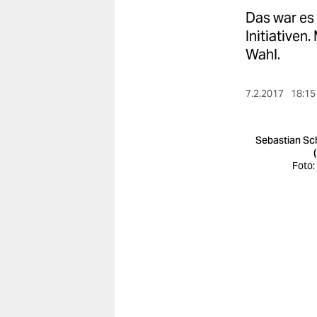
berlin
Das war es 
nord
Initiativen
Wahl.
wahrheit
verlag
7.2.2017
18:15
verlag
Sebastian Sc
veranstaltungen
Foto:
shop
fragen & hilfe
unterstützen
abo
genossenschaft