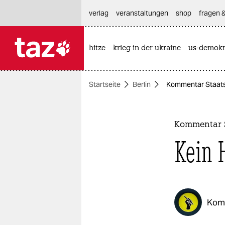
hautnavigation anspringen
hauptinhalt anspringen
footer anspringen
verlag
veranstaltungen
shop
fragen &
hitze
krieg in der ukraine
us-demokr

taz zahl ich
taz zahl ich
Startseite
Berlin
Kommentar Staatss
themen
politik
Kommentar S
öko
Kein 
gesellschaft
kultur
Kom
sport