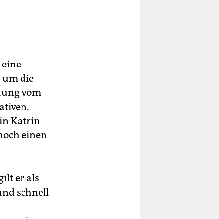
 eine
e um die
ndung vom
ativen.
in Katrin
 noch einen
ilt er als
und schnell