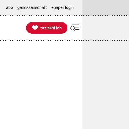
abo
genossenschaft
epaper login

taz zahl ich
taz zahl ich