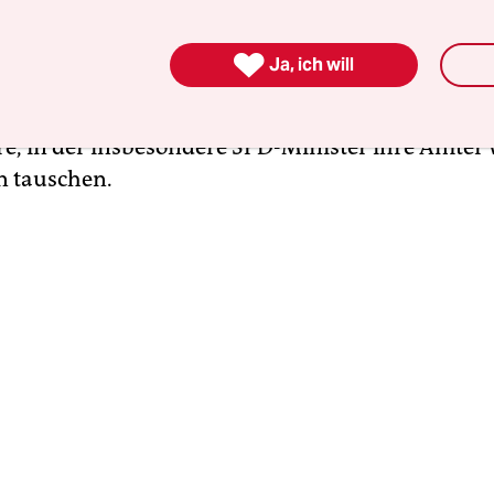
den Sächsischen Landtag, dem er bis heute angehö
entarischer Geschäftsführer seiner Fraktion. Die 

Ja, ich will
nes Berufspolitikers. Dass er sich bisher vor all
d nicht um Mietenpolitik kümmerte, gehört dann
re, in der insbesondere SPD-Minister ihre Ämter 
n tauschen.