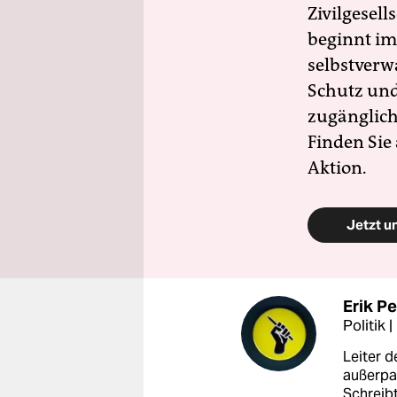
Zivilgesell
beginnt im
selbstverw
Schutz und 
zugänglich
Finden Sie
Aktion.
Jetzt u
Erik Pe
Politik |
Leiter d
außerpar
Schreib