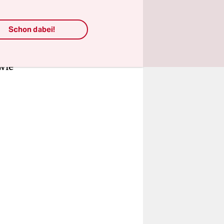
rt, zuletzt
geradlinige
Schon dabei!
em um
 auch in
wie