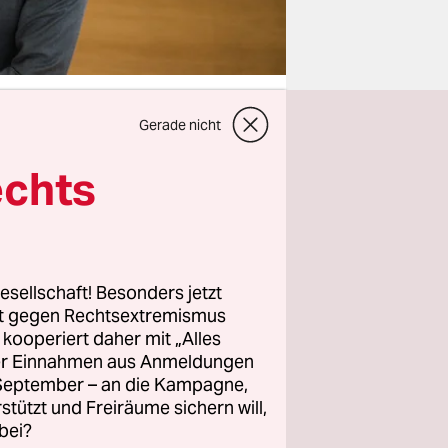
Gerade nicht
echts
heel
zum
gekehrt in
, Bewegung
lm, der im
ngs- und
esellschaft! Besonders jetzt
rt gegen Rechtsextremismus
als
z kooperiert daher mit „Alles
ller Einnahmen aus Anmeldungen
. September – an die Kampagne,
it 19,
rstützt und Freiräume sichern will,
bei?
erstmals