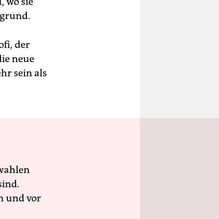
, wo sie
rgrund.
fi, der
ie neue
hr sein als
wahlen
sind.
h und vor