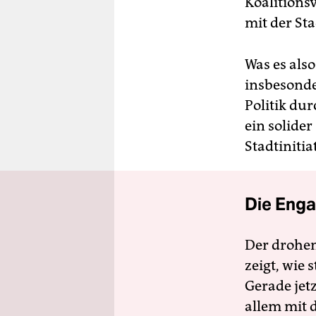
Koalitions
mit der St
Was es also
insbesond
Politik dur
ein solide
Stadtinitia
Die Enga
Der drohe
zeigt, wie
Gerade jet
allem mit d