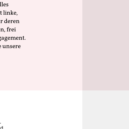
lles
 linke,
ür deren
n, frei
ngagement.
e unsere
.
nd