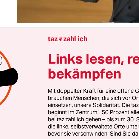
taz
zahl ich

Links lesen, r
t der
Berufung des Linken-Politikers Sebastian Sc
taatssekretär für Wohnen ist wieder Ordnung ein
bekämpfen
en Berliner Senat. Jetzt ist Politik wieder Politik
egung. Die Episode um den Aktivisten Andrej Ho
r
Basisengagierten
den professionellen Verwaltu
Mit doppelter Kraft für eine offene G
brauchen Menschen, die sich vor O
rieb aufmischen wollte, erscheint schon nur noch 
einsetzen, unsere Solidarität. Die ta
der Traum.
beginnt im Zentrum“. 50 Prozent a
bei taz zahl ich gehen – bis zum 30
elle rückt mit Scheel ein Politprofi. PDS-Eintritt m
die linke, selbstverwaltete Orte unte
bevor sie verschwinden. Sind Sie da
tadtratsmitglied mit 24, fünf Jahre später, 2004, 