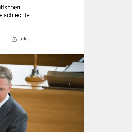
itischen
ne schlechte
teilen