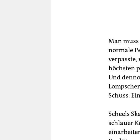
Man muss d
normale Pe
verpasste,
höchsten p
Und dennoc
Lompscher 
Schuss. Ein
Scheels Ska
schlauer Ko
einarbeite