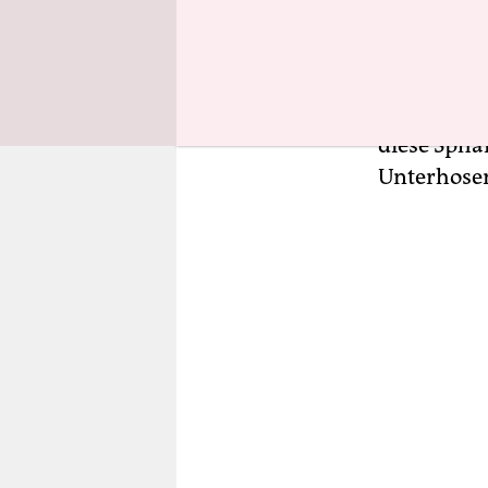
Einzug in 
als Parlam
Karriere ei
Finanz- un
diese Sphä
Unterhose