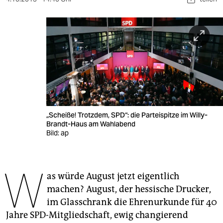
berlin
nord
wahrheit
verlag
verlag
veranstaltungen
„Scheiße! Trotzdem, SPD“: die Parteispitze im Willy-
Brandt-Haus am Wahlabend
shop
Bild: ap
fragen & hilfe
unterstützen
W
as würde August jetzt eigentlich
abo
machen? August, der hessische Drucker,
im Glasschrank die Ehrenurkunde für 40
genossenschaft
Jahre SPD-Mitgliedschaft, ewig changierend