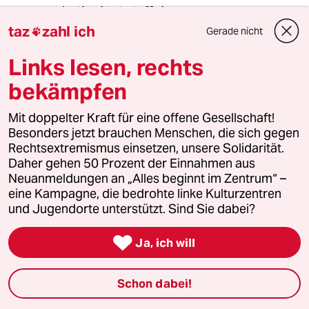
5
Antifaschistin in Haft
taz
zahl ich
Lina E. geht juristisch gegen Beugehaft
Gerade nicht

vor
Links lesen, rechts
bekämpfen
6
Nabu-Ranking
Kreuzfahrer in der Klimaapokalypse
Mit doppelter Kraft für eine offene Gesellschaft!
Besonders jetzt brauchen Menschen, die sich gegen
Rechtsextremismus einsetzen, unsere Solidarität.
Daher gehen 50 Prozent der Einnahmen aus
taz
Neuanmeldungen an „Alles beginnt im Zentrum“ –

eine Kampagne, die bedrohte linke Kulturzentren
und Jugendorte unterstützt. Sind Sie dabei?
Folgen Sie uns

Ja, ich will
Ressorts
Schon dabei!