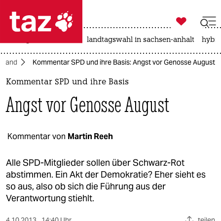

taz zahl ich
niedrigwasser
rente
landtagswahl in sachsen-anhalt
hybri

taz zahl ich
hland
Kommentar SPD und ihre Basis: Angst vor Genosse August
taz zahl ich
Kommentar SPD und ihre Basis
themen
Angst vor Genosse August
politik
öko
Kommentar von
Martin Reeh
gesellschaft
Alle SPD-Mitglieder sollen über Schwarz-Rot
abstimmen. Ein Akt der Demokratie? Eher sieht es
kultur
so aus, also ob sich die Führung aus der
Verantwortung stiehlt.
sport
4.10.2013
14:40 Uhr
teilen