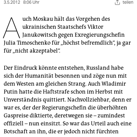
berlin
3.5.2012
8:06 Uhr
teilen
A
nord
uch Moskau hält das Vorgehen des
ukrainischen Staatschefs Viktor
wahrheit
Janukowitsch gegen Exregierungschefin
verlag
Julia Timoschenko für „höchst befremdlich“, ja gar
für „nicht akzeptabel“.
verlag
veranstaltungen
Der Eindruck könnte entstehen, Russland habe
sich der Humanität besonnen und zöge nun mit
shop
dem Westen am gleichen Strang. Auch Wladimir
fragen & hilfe
Putin hatte die Haftstrafe schon im Herbst mit
Unverständnis quittiert. Nachvollziehbar, denn er
unterstützen
war es, der der Regierungschefin die überhöhten
abo
Gaspreise diktierte, deretwegen sie – zumindest
offiziell – nun einsitzt. So war das Urteil auch eine
genossenschaft
Botschaft an ihn, die er jedoch nicht fürchten