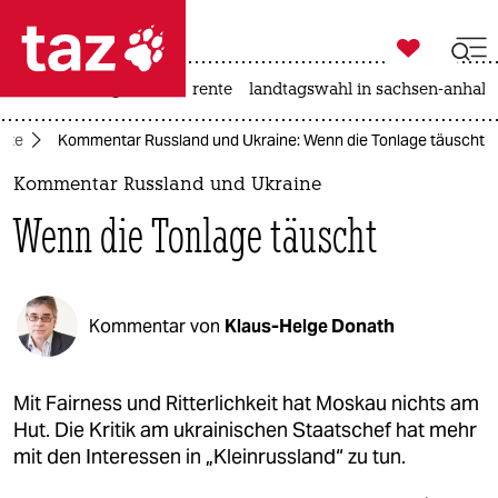

taz zahl ich
hitze
niedrigwasser
rente
landtagswahl in sachsen-anhalt

taz zahl ich
tte
Kommentar Russland und Ukraine: Wenn die Tonlage täuscht
taz zahl ich
Kommentar Russland und Ukraine
themen
Wenn die Tonlage täuscht
politik
öko
Kommentar von
Klaus-Helge Donath
gesellschaft
kultur
Mit Fairness und Ritterlichkeit hat Moskau nichts am
Hut. Die Kritik am ukrainischen Staatschef hat mehr
sport
mit den Interessen in „Kleinrussland“ zu tun.