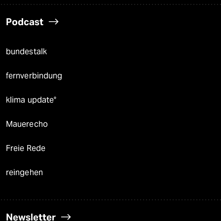
Podcast
bundestalk
fernverbindung
klima update°
Mauerecho
Freie Rede
reingehen
Newsletter