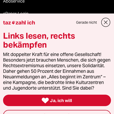
Aboservice
ePaper Login
taz
zahl ich
Gerade nicht

Downloads für Abonnierende
Links lesen, rechts
bekämpfen
© 2026 taz Verlags und Vertriebs GmbH
Alle Rechte vorbehalten. Bei rechtlichen Fragen oder für Genehmigungen
Mit doppelter Kraft für eine offene Gesellschaft!
wenden Sie sich bitte an
lizenzen@taz.de
Besonders jetzt brauchen Menschen, die sich gegen
Rechtsextremismus einsetzen, unsere Solidarität.
Daher gehen 50 Prozent der Einnahmen aus
Feedback
Redaktionsstatut
Kommune-Richtlinien
KI-
Neuanmeldungen an „Alles beginnt im Zentrum“ –
eine Kampagne, die bedrohte linke Kulturzentren
Leitlinie
Informant
Datenschutz
Impressum
AGB
und Jugendorte unterstützt. Sind Sie dabei?
Seitenwende
Einwilligungen widerrufen (Ads)

Ja, ich will