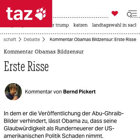

taz zahl ich
bergsteigen
usa unter trump
katzen
landtagswahl in sachs

taz zahl ich
llschaft
Debatte
Kommentar Obamas Bildzensur: Erste Risse
taz zahl ich
Kommentar Obamas Bildzensur
themen
Erste Risse
politik
öko
Kommentar von
Bernd Pickert
gesellschaft
kultur
In dem er die Veröffentlichung der Abu-Ghraib-
Bilder verhindert, lässt Obama zu, dass seine
sport
Glaubwürdigkeit als Runderneuerer der US-
amerikanischen Politik Schaden nimmt.