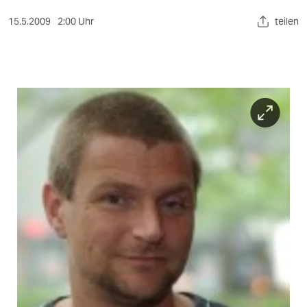
berlin
15.5.2009
2:00 Uhr
teilen
nord
wahrheit
verlag
verlag
veranstaltungen
shop
fragen & hilfe
unterstützen
abo
genossenschaft