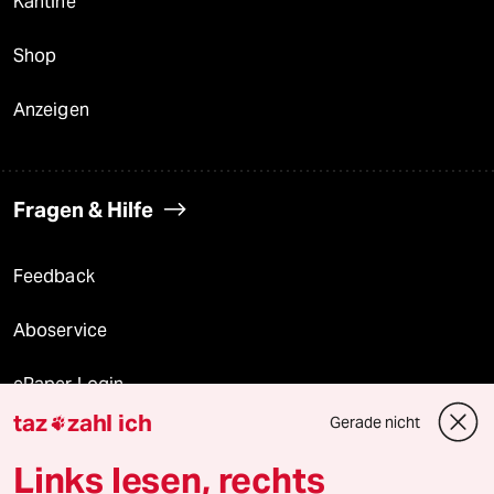
Kantine
Shop
Anzeigen
Fragen & Hilfe
Feedback
Aboservice
ePaper Login
taz
zahl ich
Gerade nicht

Downloads für Abonnierende
Links lesen, rechts