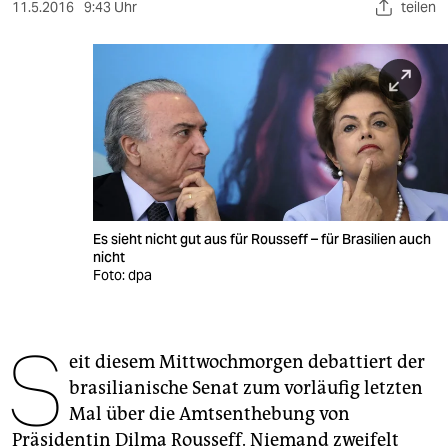
berlin
11.5.2016
9:43 Uhr
teilen
nord
wahrheit
verlag
verlag
veranstaltungen
Es sieht nicht gut aus für Rousseff – für Brasilien auch
shop
nicht
Foto: dpa
fragen & hilfe
unterstützen
S
eit diesem Mittwochmorgen debattiert der
abo
brasilianische Senat zum vorläufig letzten
genossenschaft
Mal über die Amtsenthebung von
Präsidentin Dilma Rousseff. Niemand zweifelt