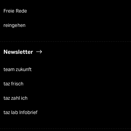
Freie Rede
reingehen
Newsletter
team zukunft
taz frisch
taz zahl ich
taz lab Infobrief