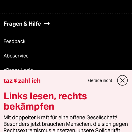
Fragen & Hilfe
Feedback
Aboservice
ePaper Login
taz
zahl ich
Gerade nicht

Downloads für Abonnierende
Links lesen, rechts
bekämpfen
© 2026 taz Verlags und Vertriebs GmbH
Alle Rechte vorbehalten. Bei rechtlichen Fragen oder für Genehmigungen
Mit doppelter Kraft für eine offene Gesellschaft!
wenden Sie sich bitte an
lizenzen@taz.de
Besonders jetzt brauchen Menschen, die sich gegen
Rechtsextremismus einsetzen, unsere Solidarität.