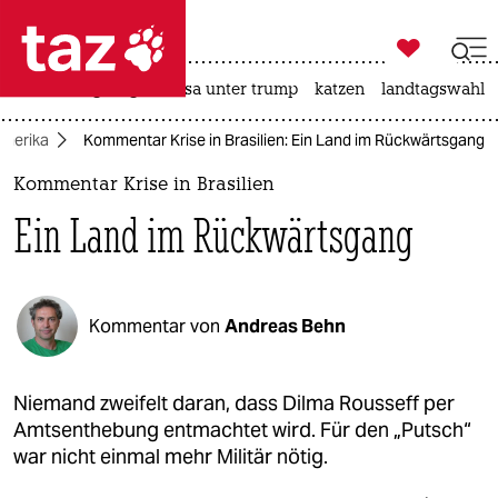

taz zahl ich
hitze
bergsteigen
usa unter trump
katzen
landtagswahl i

taz zahl ich
merika
Kommentar Krise in Brasilien: Ein Land im Rückwärtsgang
taz zahl ich
Kommentar Krise in Brasilien
themen
Ein Land im Rückwärtsgang
politik
öko
Kommentar von
Andreas Behn
gesellschaft
kultur
Niemand zweifelt daran, dass Dilma Rousseff per
Amtsenthebung entmachtet wird. Für den „Putsch“
sport
war nicht einmal mehr Militär nötig.