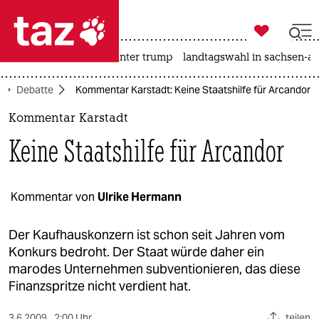

taz zahl ich
nahost-konflikt
usa unter trump
landtagswahl in sachsen-an

taz zahl ich
Debatte
Kommentar Karstadt: Keine Staatshilfe für Arcandor
taz zahl ich
Kommentar Karstadt
themen
Keine Staatshilfe für Arcandor
politik
öko
Kommentar von
Ulrike Hermann
gesellschaft
Der Kaufhauskonzern ist schon seit Jahren vom
Konkurs bedroht. Der Staat würde daher ein
kultur
marodes Unternehmen subventionieren, das diese
Finanzspritze nicht verdient hat.
sport
3.6.2009
2:00 Uhr
teilen