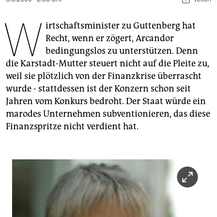
berlin
W
nord
irtschaftsminister zu Guttenberg hat
Recht, wenn er zögert, Arcandor
wahrheit
bedingungslos zu unterstützen. Denn
die Karstadt-Mutter steuert nicht auf die Pleite zu,
verlag
weil sie plötzlich von der Finanzkrise überrascht
verlag
wurde - stattdessen ist der Konzern schon seit
Jahren vom Konkurs bedroht. Der Staat würde ein
veranstaltungen
marodes Unternehmen subventionieren, das diese
shop
Finanzspritze nicht verdient hat.
fragen & hilfe
unterstützen
abo
genossenschaft