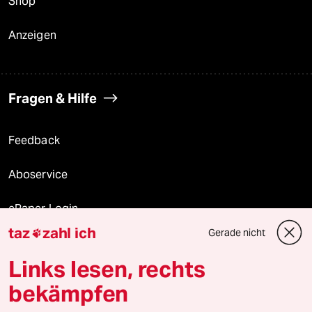
Shop
Anzeigen
Fragen & Hilfe
Feedback
Aboservice
ePaper Login
taz
zahl ich
Gerade nicht

Downloads für Abonnierende
Links lesen, rechts
bekämpfen
© 2026 taz Verlags und Vertriebs GmbH