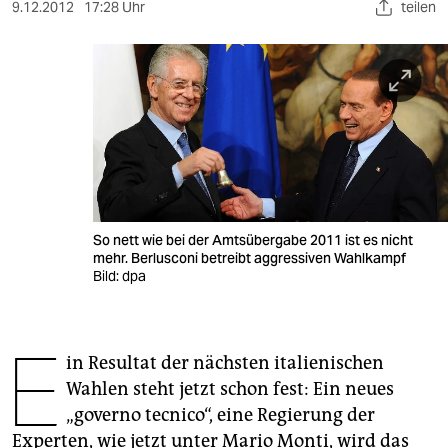
berlin
9.12.2012
17:28 Uhr
teilen
nord
wahrheit
verlag
verlag
veranstaltungen
So nett wie bei der Amtsübergabe 2011 ist es nicht
shop
mehr. Berlusconi betreibt aggressiven Wahlkampf
Bild: dpa
fragen & hilfe
unterstützen
E
in Resultat der nächsten italienischen
abo
Wahlen steht jetzt schon fest: Ein neues
genossenschaft
„governo tecnico“, eine Regierung der
Experten, wie jetzt unter Mario Monti, wird das