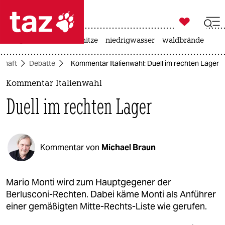

taz zahl ich
krieg in der ukraine
hitze
niedrigwasser
waldbrände

taz zahl ich
schaft
Debatte
Kommentar Italienwahl: Duell im rechten Lager
taz zahl ich
Kommentar Italienwahl
themen
Duell im rechten Lager
politik
öko
Kommentar von
Michael Braun
gesellschaft
kultur
Mario Monti wird zum Hauptgegener der
Berlusconi-Rechten. Dabei käme Monti als Anführer
sport
einer gemäßigten Mitte-Rechts-Liste wie gerufen.