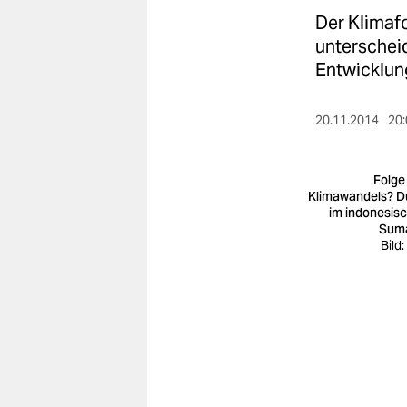
berlin
Der Klimafo
nord
unterschei
Entwicklung
wahrheit
verlag
20.11.2014
20:
verlag
Folge
veranstaltungen
Klimawandels? D
im indonesis
Sum
shop
Bild
fragen & hilfe
unterstützen
abo
genossenschaft