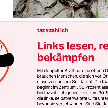
taz
zahl ich

Links lesen, r
 gut neun Milliarden für den „Grünen Klimafonds
d ein großer Schritt nach vorn. Richtig eingesetz
bekämpfen
ld viel bewirken: von einem Einspeisetarif für Er
cherung der Lebensmittelversorgung in ländlichen
 haben in Berlin viel Geld auf den Tisch gelegt –
Mit doppelter Kraft für eine offene G
brauchen Menschen, die sich vor O
gegenüber den weltweit 550 Milliarden Subvent
einsetzen, unsere Solidarität. Die ta
nnstoffe Peanuts sind.
beginnt im Zentrum“. 50 Prozent a
bei taz zahl ich gehen – bis zum 30
e konkrete Summe geht es weniger. Wichtiger ist,
die linke, selbstverwaltete Orte unte
bevor sie verschwinden. Sind Sie da
änder zum ersten Mal Ernst machen mit dem Ver