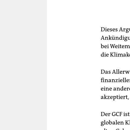
Dieses Argu
Ankündigun
bei Weitem
die Klimak
Das Allerwi
finanziell
eine andere
akzeptiert
Der GCF ist
globalen K