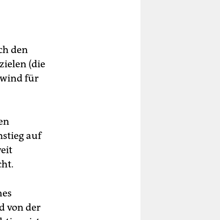
ach den
ielen (die
nwind für
den
stieg auf
eit
ht.
nes
d von der