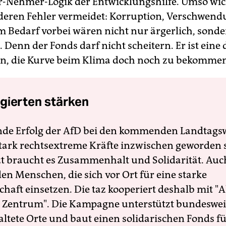
r-Nehmer-Logik der Entwicklungshilfe. Umso wich
r deren Fehler vermeidet: Korruption, Verschwen
 Bedarf vorbei wären nicht nur ärgerlich, sond
 Denn der Fonds darf nicht scheitern. Er ist eine 
n, die Kurve beim Klima doch noch zu bekommen
gierten stärken
nde Erfolg der AfD bei den kommenden Landtags
 stark rechtsextreme Kräfte inzwischen geworden 
zt braucht es Zusammenhalt und Solidarität. Auc
en Menschen, die sich vor Ort für eine starke
schaft einsetzen. Die taz kooperiert deshalb mit "A
 Zentrum". Die Kampagne unterstützt bundesweit
altete Orte und baut einen solidarischen Fonds f