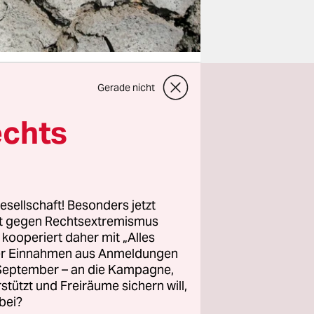
Gerade nicht
echts
“ (GCF)
t, kann das
neuerbare
 Gebieten.
 auch wenn
esellschaft! Besonders jetzt
rt gegen Rechtsextremismus
ionen für
z kooperiert daher mit „Alles
ller Einnahmen aus Anmeldungen
. September – an die Kampagne,
 dass die
rstützt und Freiräume sichern will,
bei?
sprechen,