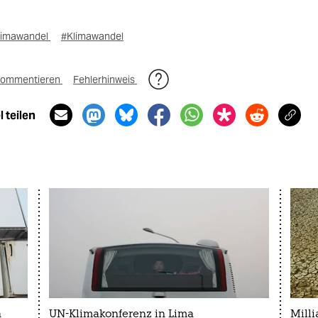
limawandel
#Klimawandel
ommentieren
Fehlerhinweis
 teilen
n
UN-Klimakonferenz in Lima
Mill