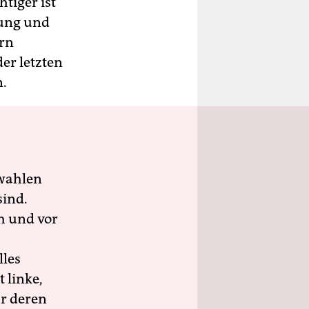
tiger ist
dung und
ern
der letzten
.
wahlen
sind.
h und vor
lles
 linke,
ür deren