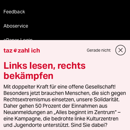
Feedback
Aboservice
ePaper Login
taz
zahl ich
Gerade nicht

Downloads für Abonnierende
Links lesen, rechts
bekämpfen
© 2026 taz Verlags und Vertriebs GmbH
Alle Rechte vorbehalten. Bei rechtlichen Fragen oder für Genehmigungen
Mit doppelter Kraft für eine offene Gesellschaft!
wenden Sie sich bitte an
lizenzen@taz.de
Besonders jetzt brauchen Menschen, die sich gegen
Rechtsextremismus einsetzen, unsere Solidarität.
Daher gehen 50 Prozent der Einnahmen aus
Feedback
Redaktionsstatut
Kommune-Richtlinien
KI-
Neuanmeldungen an „Alles beginnt im Zentrum“ –
eine Kampagne, die bedrohte linke Kulturzentren
Leitlinie
Informant
Datenschutz
Impressum
AGB
und Jugendorte unterstützt. Sind Sie dabei?