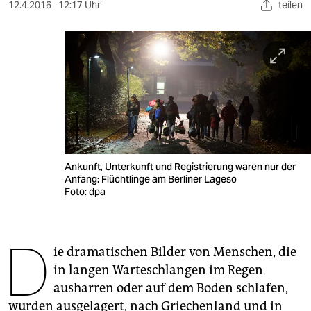
berlin
12.4.2016
12:17 Uhr
teilen
nord
wahrheit
verlag
verlag
veranstaltungen
Ankunft, Unterkunft und Registrierung waren nur der
shop
Anfang: Flüchtlinge am Berliner Lageso
Foto: dpa
fragen & hilfe
unterstützen
D
ie dramatischen Bilder von Menschen, die
abo
in langen Warteschlangen im Regen
genossenschaft
ausharren oder auf dem Boden schlafen,
wurden ausgelagert, nach Griechenland und in