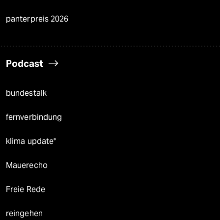
panterpreis 2026
Podcast
bundestalk
fernverbindung
klima update°
Mauerecho
Freie Rede
reingehen