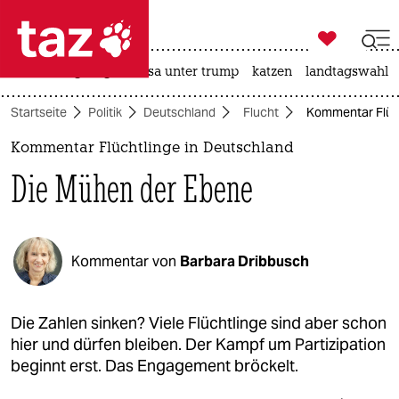

taz zahl ich
hitze
bergsteigen
usa unter trump
katzen
landtagswahl i

taz zahl ich
Startseite
Politik
Deutschland
Flucht
Kommentar Flüch
taz zahl ich
Kommentar Flüchtlinge in Deutschland
themen
Die Mühen der Ebene
politik
öko
Kommentar von
Barbara Dribbusch
gesellschaft
kultur
Die Zahlen sinken? Viele Flüchtlinge sind aber schon
hier und dürfen bleiben. Der Kampf um Partizipation
sport
beginnt erst. Das Engagement bröckelt.