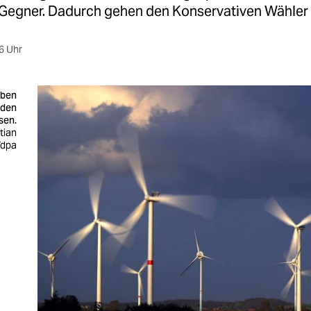
 Gegner. Dadurch gehen den Konservativen Wähler 
6 Uhr
aben
 den
sen.
stian
/dpa