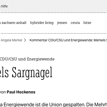
 hilfe
n sachsen-anhalt
hybrider krieg
jemen
ceuta
hitze
Angela Merkel
Kommentar CDU/CSU und Energiewende: Merkels 
CDU/CSU und Energiewende
ls Sargnagel
von
Paul Hockenos
 Energiewende ist die Union gespalten. Die Mehrhe