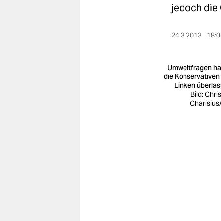
berlin
jedoch die
nord
24.3.2013
18:0
wahrheit
verlag
Umweltfragen h
die Konservativen
Linken überlas
verlag
Bild: Chri
Charisius
veranstaltungen
shop
fragen & hilfe
unterstützen
abo
genossenschaft