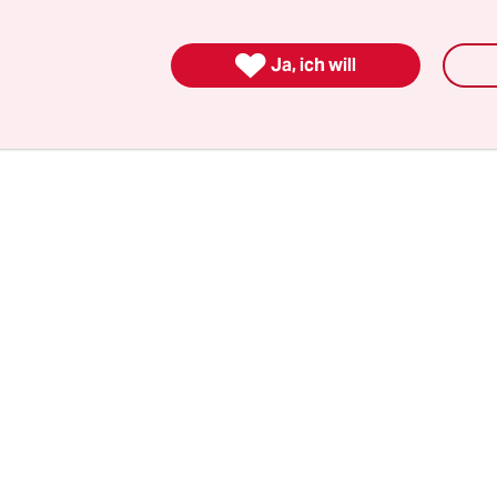
 geben nicht nur ein Thema auf, das zu einer kon
uung passt, sondern auch eines, das der Partei

Ja, ich will
d.