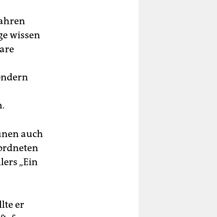
Jahren
ge wissen
bare
ondern
n.
rünen auch
ordneten
lers „Ein
lte er