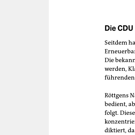
Die CDU 
Seitdem ha
Erneuerba
Die bekann
werden, Kl
führenden 
Röttgens Na
bedient, a
folgt. Die
konzentrie
diktiert, 