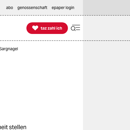
abo
genossenschaft
epaper login

taz zahl ich
taz zahl ich
Sargnagel
it stellen