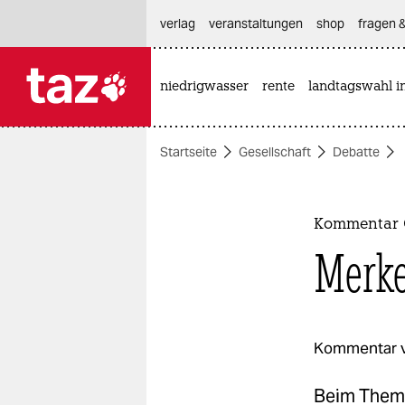
hautnavigation anspringen
hauptinhalt anspringen
footer anspringen
verlag
veranstaltungen
shop
fragen &
niedrigwasser
rente
landtagswahl i

taz zahl ich
taz zahl ich
Startseite
Gesellschaft
Debatte
themen
politik
Kommentar 
öko
Merke
gesellschaft
kultur
Kommentar 
sport
Beim Thema