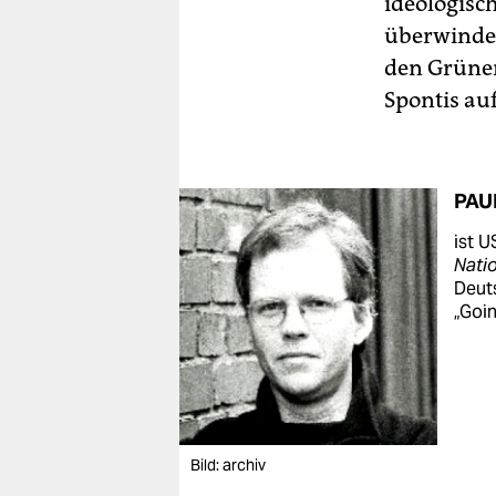
ideologisc
überwinden
den Grünen
Spontis au
PAU
ist U
Nati
Deuts
„Goi
Bild: archiv