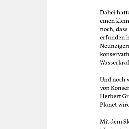
Dabei hatt
einen klei
noch, dass
erfunden h
Neunzigern
konservati
Wasserkraf
Und noch w
von Konse
Herbert Gr
Planet wir
Mit dem Sl