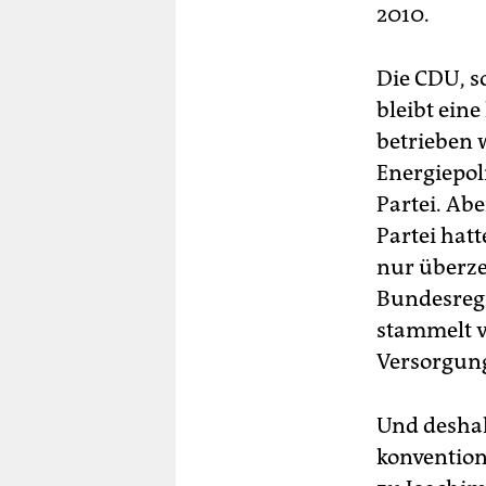
2010.
Die CDU, so
bleibt eine
betrieben 
Energiepoli
Partei. Ab
Partei hat
nur überze
Bundesregi
stammelt v
Versorgung
Und deshal
konvention