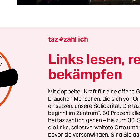
 zwei Jahre nach der Energiewende ist das Verhäl
taz
zahl ich

ierung Merkel zu erneuerbaren Energien widers
manchen Tagen lobt sie den Wechsel zu Wind- u
Links lesen, r
ie geradezu in den Himmel. Um dann, kurz darau
bekämpfen
u mahnen, sich darüber zu beklagen, dass alles zu
die EEG-Umlage für zu hohe Energiepreise verant
Mit doppelter Kraft für eine offene G
brauchen Menschen, die sich vor O
einsetzen, unsere Solidarität. Die ta
vativen sind, allen verbalen Bekenntnissen zum 
beginnt im Zentrum“. 50 Prozent a
 die Energiewende gespalten – mit den Gegnern 
bei taz zahl ich gehen – bis zum 30
Dies könnte negative Konsequenzen nicht nur für
die linke, selbstverwaltete Orte unte
bevor sie verschwinden. Sind Sie da
d, sondern auch den deutschen Konservatismus