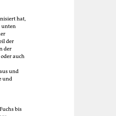
nisiert hat,
h unten
der
eil der
n der
 oder auch
 aus und
e und
Fuchs bis