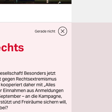
tnis der
Gerade nicht
prüchlich.
nd
echts
f, zur
 schnell
wortlich zu
esellschaft! Besonders jetzt
rt gegen Rechtsextremismus
z kooperiert daher mit „Alles
Trotz, noch
ller Einnahmen aus Anmeldungen
in der
. September – an die Kampagne,
rstützt und Freiräume sichern will,
bei?
 haben. Die