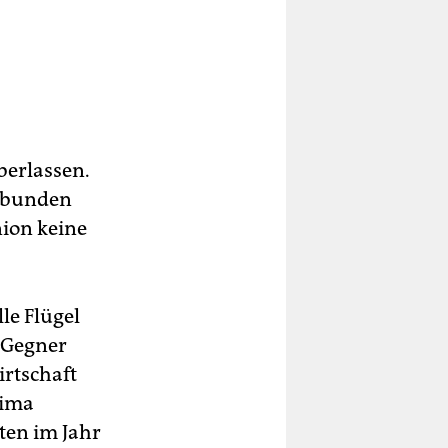
erlassen.
erbunden
nion keine
le Flügel
-Gegner
irtschaft
hima
ten im Jahr