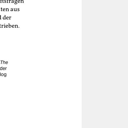
ftsfragen
aten aus
d der
trieben.
The
der
Blog