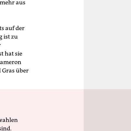
 mehr aus
s auf der
 ist zu
r
t hat sie
 Cameron
d Gras über
wahlen
sind.