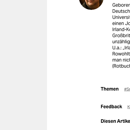
Geboren 
Deutsch
Universi
einen J
Irland-K
Großbrit
unzählig
U.a.: „I
Rowohlt)
man nich
(Rotbuch
Themen
#S
Feedback
K
Diesen Artikel