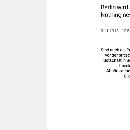
berlin
Berlin wird
nord
Nothing ne
wahrheit
6.11.2013
10:5
verlag
Sind auch die Po
verlag
vor der britis
Botschaft in Be
veranstaltungen
heiml
Abhörstatio
shop
Bil
fragen & hilfe
unterstützen
abo
genossenschaft