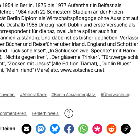
1954 in Berlin. 1976 bis 1977 Aufenthalt in Belfast als
lehrer. 1984 nach 22 Semestern Studium an der Freien
tät Berlin Diplom als Wirtschaftspädagoge ohne Aussicht au
ob. Deshalb 1985 Umzug nach Dublin und erste Versuche als
orrespondent für die taz, zwei Jahre später auch für
annien zuständig. Und dabei ist es bisher geblieben. Verfass
er Bücher und Reiseführer über Irland, England und Schottla
rland. Tückische Insel“, „In Schlucken zwei Spechte“ (mit Harry
, „Nichts gegen Iren“, „Der gläserne Trinker“, "Türzwerge sch
t", "Zocken mit Jesus" (alle Edition Tiamat), „Dublin Blues“
), "Mein Irland" (Mare) etc. www.sotscheck.net
nowden
#Abhöraffäre
#Berlin Alexanderplatz
#Überwachung
ommentieren
Fehlerhinweis
 teilen