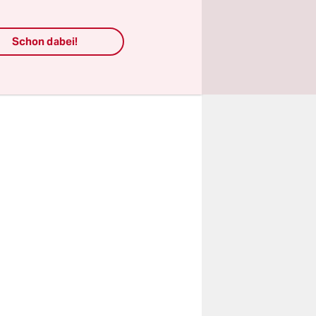
wickelt
e am
Schon dabei!