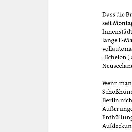
Dass die B
seit Monta
Innenstäd
lange E-Ma
vollautoma
„Echelon“,
Neuseeland
Wenn man d
Schoßhündc
Berlin nic
Äußerunge
Enthüllung
Aufdeckung