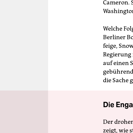
Cameron. S
Washingto
Welche Fol
Berliner B
feige, Snow
Regierung 
auf einen 
gebührende
die Sache 
Die Enga
Der drohe
zeigt, wie