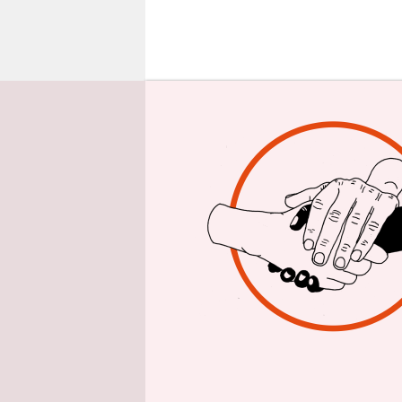
epaper login
W
es verstöß
ausgehebel
Briten.
Vorige Woc
enthüllt, 
Jahren in 
spanischen