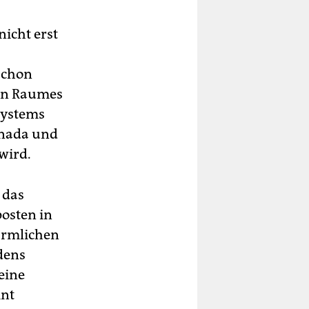
icht erst
schon
hen Raumes
systems
anada und
wird.
 das
osten in
bärmlichen
dens
eine
int