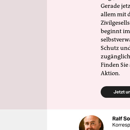
Gerade jet
allem mit d
Zivilgesell
beginnt im
selbstverw
Schutz und 
zugänglich
Finden Sie
Aktion.
Jetzt u
Ralf S
Korresp