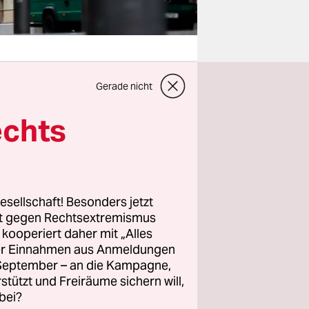
Gerade nicht
sten auf
echts
t sich
s illegal,
chon immer
is und
esellschaft! Besonders jetzt
rt gegen Rechtsextremismus
z kooperiert daher mit „Alles
wden
ller Einnahmen aus Anmeldungen
fünf
. September – an die Kampagne,
rstützt und Freiräume sichern will,
hen,
bei?
en zur