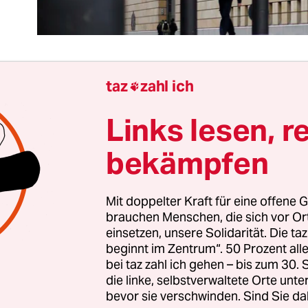
taz
zahl ich

arum die Empörung über den britischen Horchpo
Links lesen, r
dem Dach der Botschaft in Berlin? Sicher, es gehör
nicht, Verbündete auszuspionieren. Obendrein ist e
bekämpfen
t gegen internationales Recht. Doch das wurde s
t, wenn es um Spionage geht – nicht nur von Am
Mit doppelter Kraft für eine offene G
brauchen Menschen, die sich vor O
einsetzen, unsere Solidarität. Die ta
he erst hat der Ex-NSA-Mitarbeiter Edward Sno
beginnt im Zentrum“. 50 Prozent a
dass die britischen Oberschnüffler vom GCHQ seit 
bei taz zahl ich gehen – bis zum 30
die linke, selbstverwaltete Orte unte
enger Zusammenarbeit mit deutschen, französisc
bevor sie verschwinden. Sind Sie da
 und schwedischen Kollegen verbesserte Method