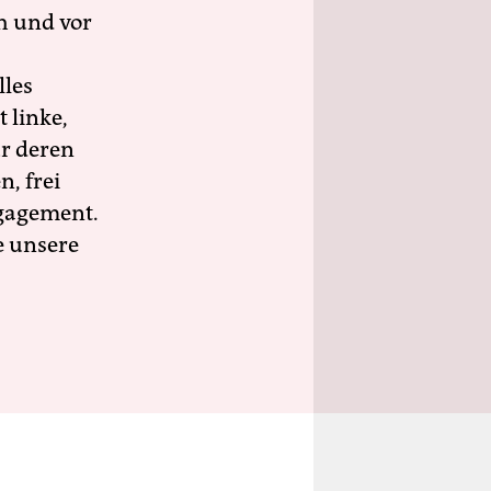
h und vor
lles
 linke,
ür deren
n, frei
ngagement.
e unsere