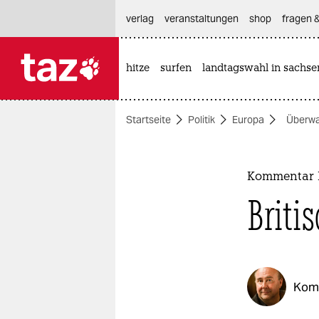
hautnavigation anspringen
hauptinhalt anspringen
footer anspringen
verlag
veranstaltungen
shop
fragen &
hitze
surfen
landtagswahl in sachse

taz zahl ich
taz zahl ich
Startseite
Politik
Europa
Überw
themen
politik
Kommentar B
öko
Briti
gesellschaft
kultur
Kom
sport