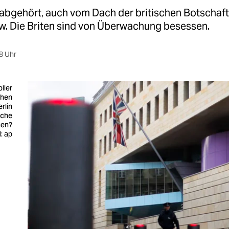
 abgehört, auch vom Dach der britischen Botschaft
w. Die Briten sind von Überwachung besessen.
8 Uhr
ller
chen
rlin
iche
nen?
d: ap