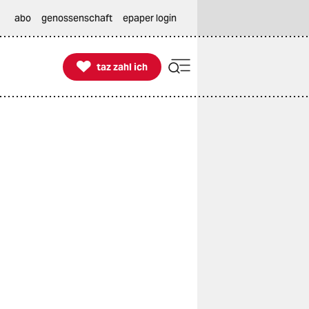
abo
genossenschaft
epaper login

taz zahl ich
taz zahl ich