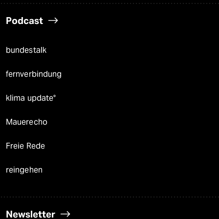
Podcast
bundestalk
fernverbindung
klima update°
Mauerecho
Freie Rede
reingehen
Newsletter