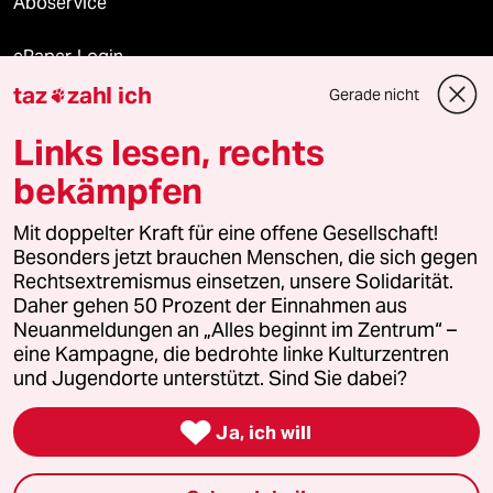
Aboservice
ePaper Login
taz
zahl ich
Gerade nicht

Downloads für Abonnierende
Links lesen, rechts
bekämpfen
© 2026 taz Verlags und Vertriebs GmbH
Mit doppelter Kraft für eine offene Gesellschaft!
Alle Rechte vorbehalten. Bei rechtlichen Fragen oder für Genehmigungen
wenden Sie sich bitte an
lizenzen@taz.de
Besonders jetzt brauchen Menschen, die sich gegen
Rechtsextremismus einsetzen, unsere Solidarität.
Daher gehen 50 Prozent der Einnahmen aus
Feedback
Redaktionsstatut
Kommune-Richtlinien
KI-
Neuanmeldungen an „Alles beginnt im Zentrum“ –
eine Kampagne, die bedrohte linke Kulturzentren
Leitlinie
Informant
Datenschutz
Impressum
AGB
und Jugendorte unterstützt. Sind Sie dabei?
Seitenwende
Einwilligungen widerrufen (Ads)

Ja, ich will