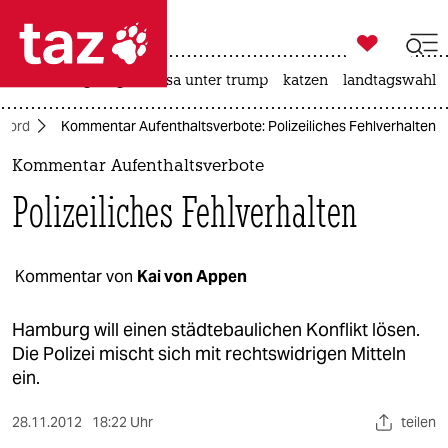

taz zahl ich
hitze
bergsteigen
usa unter trump
katzen
landtagswahl i

taz zahl ich
Nord
Kommentar Aufenthaltsverbote: Polizeiliches Fehlverhalten
taz zahl ich
Kommentar Aufenthaltsverbote
themen
Polizeiliches Fehlverhalten
politik
öko
Kommentar von
Kai von Appen
gesellschaft
Hamburg will einen städtebaulichen Konflikt lösen.
Die Polizei mischt sich mit rechtswidrigen Mitteln
kultur
ein.
sport
28.11.2012
18:22 Uhr
teilen