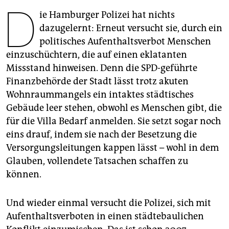
berlin
D
ie Hamburger Polizei hat nichts
nord
dazugelernt: Erneut versucht sie, durch ein
politisches Aufenthaltsverbot Menschen
wahrheit
einzuschüchtern, die auf einen eklatanten
Missstand hinweisen. Denn die SPD-geführte
verlag
Finanzbehörde der Stadt lässt trotz akuten
verlag
Wohnraummangels ein intaktes städtisches
Gebäude leer stehen, obwohl es Menschen gibt, die
veranstaltungen
für die Villa Bedarf anmelden. Sie setzt sogar noch
shop
eins drauf, indem sie nach der Besetzung die
Versorgungsleitungen kappen lässt – wohl in dem
fragen & hilfe
Glauben, vollendete Tatsachen schaffen zu
unterstützen
können.
abo
Und wieder einmal versucht die Polizei, sich mit
genossenschaft
Aufenthaltsverboten in einen städtebaulichen