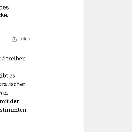
 des
cke.
teilen
rd treiben
ibt es
kratischer
ran
mit der
bestimmten