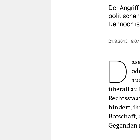
berlin
Der Angriff
nord
politischen
Dennoch is
wahrheit
verlag
21.8.2012
8:07
D
verlag
as
veranstaltungen
od
shop
au
überall auf
fragen & hilfe
Rechtsstaat
unterstützen
hindert, i
Botschaft,
abo
Gegenden n
genossenschaft