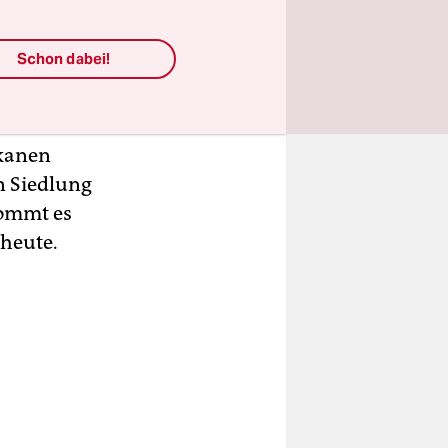
den
Schon dabei!
ausgesetzt,
n, ihr
urch
ikanen
en Siedlung
kommt es
 heute.