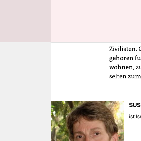
Bislang wa
Menschenre
wenn Land
Heim zu ve
Zivilisten
gehören für
wohnen, zu
selten zum
SUS
ist I