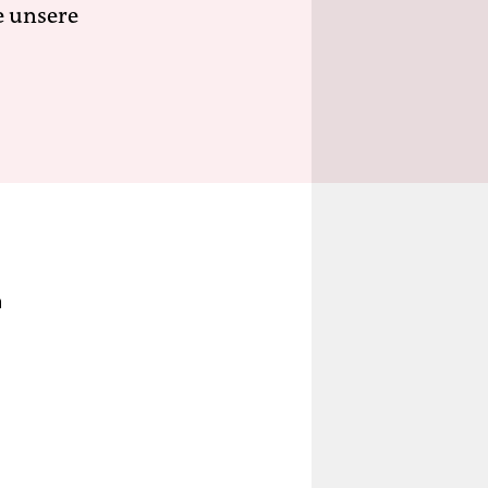
e unsere
n