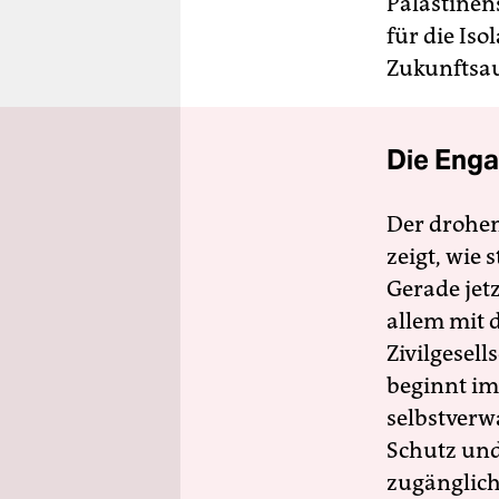
Palästinen
für die Iso
Zukunftsau
Die Enga
Der drohe
zeigt, wie
Gerade jet
allem mit d
Zivilgesell
beginnt im
selbstverw
Schutz und 
zugänglich