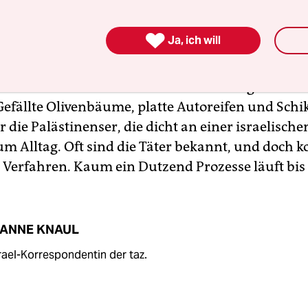
r die arabische Bevölkerung im Westjordanland 

Ja, ich will
chtsverletzungen seitens der Sicherheitskräfte 
 enteignet wird und Menschen gezwungen werde
rlassen. Immer öfter kommt es zu Übergriffen d
. Gefällte Olivenbäume, platte Autoreifen und Sch
 die Palästinenser, die dicht an einer israelisch
m Alltag. Oft sind die Täter bekannt, und doch 
 Verfahren. Kaum ein Dutzend Prozesse läuft bis
ANNE KNAUL
srael-Korrespondentin der taz.