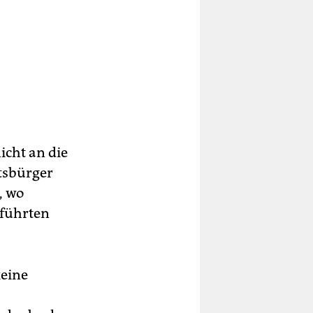
icht an die
atsbürger
, wo
rführten
keine