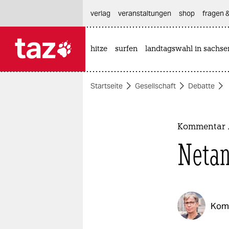
hautnavigation anspringen
hauptinhalt anspringen
footer anspringen
verlag
veranstaltungen
shop
fragen &
hitze
surfen
landtagswahl in sachse

taz zahl ich
taz zahl ich
Startseite
Gesellschaft
Debatte
themen
politik
Kommentar A
öko
Netan
gesellschaft
kultur
Kom
sport