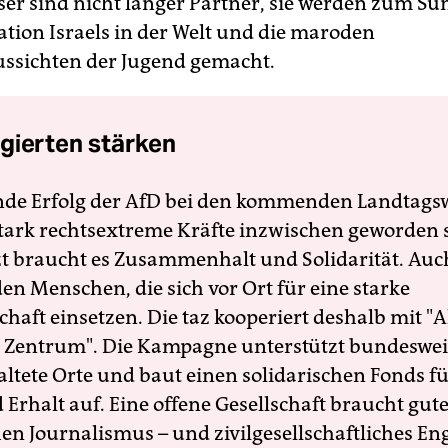
ser sind nicht länger Partner, sie werden zum S
lation Israels in der Welt und die maroden
ssichten der Jugend gemacht.
gierten stärken
nde Erfolg der AfD bei den kommenden Landtags
 stark rechtsextreme Kräfte inzwischen geworden 
zt braucht es Zusammenhalt und Solidarität. Auc
en Menschen, die sich vor Ort für eine starke
schaft einsetzen. Die taz kooperiert deshalb mit "A
 Zentrum". Die Kampagne unterstützt bundesweit
altete Orte und baut einen solidarischen Fonds f
Erhalt auf. Eine offene Gesellschaft braucht gute
en Journalismus – und zivilgesellschaftliches E