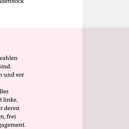
ündenbock
wahlen
sind.
h und vor
lles
 linke,
ür deren
n, frei
ngagement.