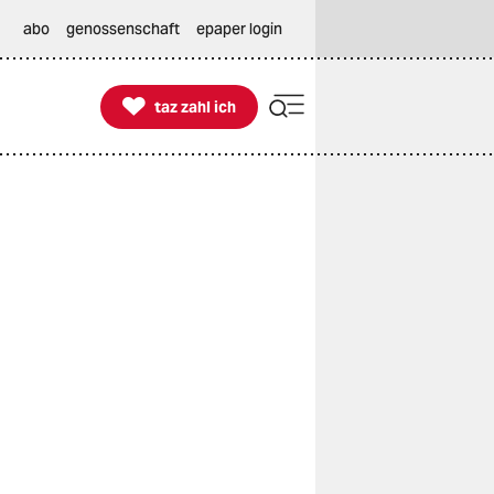
abo
genossenschaft
epaper login

taz zahl ich
taz zahl ich