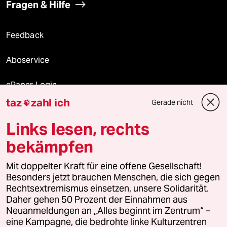
Fragen & Hilfe
Feedback
Aboservice
ePaper Login
taz
zahl ich
Gerade nicht

Downloads für Abonnierende
Links lesen, rechts
bekämpfen
© 2026 taz Verlags und Vertriebs GmbH
Mit doppelter Kraft für eine offene Gesellschaft!
Alle Rechte vorbehalten. Bei rechtlichen Fragen oder für Genehmigungen
wenden Sie sich bitte an
lizenzen@taz.de
Besonders jetzt brauchen Menschen, die sich gegen
Rechtsextremismus einsetzen, unsere Solidarität.
Daher gehen 50 Prozent der Einnahmen aus
Feedback
Redaktionsstatut
Kommune-Richtlinien
KI-
Neuanmeldungen an „Alles beginnt im Zentrum“ –
eine Kampagne, die bedrohte linke Kulturzentren