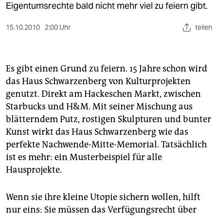
berlin
Eigentumsrechte bald nicht mehr viel zu feiern gibt.
nord
15.10.2010
2:00 Uhr
teilen
wahrheit
verlag
Es gibt einen Grund zu feiern. 15 Jahre schon wird
das Haus Schwarzenberg von Kulturprojekten
verlag
genutzt. Direkt am Hackeschen Markt, zwischen
veranstaltungen
Starbucks und H&M. Mit seiner Mischung aus
blätterndem Putz, rostigen Skulpturen und bunter
shop
Kunst wirkt das Haus Schwarzenberg wie das
fragen & hilfe
perfekte Nachwende-Mitte-Memorial. Tatsächlich
ist es mehr: ein Musterbeispiel für alle
unterstützen
Hausprojekte.
abo
Wenn sie ihre kleine Utopie sichern wollen, hilft
genossenschaft
nur eins: Sie müssen das Verfügungsrecht über