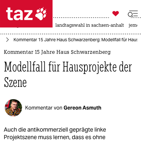

taz zahl ich
niedrigwasser
rente
landtagswahl in sachsen-anhalt
jeme

taz zahl ich
in
Kommentar 15 Jahre Haus Schwarzenberg: Modellfall für Hausp
taz zahl ich
Kommentar 15 Jahre Haus Schwarzenberg
themen
Modellfall für Hausprojekte der
politik
Szene
öko
gesellschaft
Kommentar von
Gereon Asmuth
kultur
sport
Auch die antikommerziell geprägte linke
Projektszene muss lernen, dass es ohne