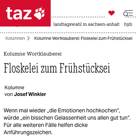

taz zahl ich
niedrigwasser
rente
landtagswahl in sachsen-anhalt
hybri

taz zahl ich
Kolumnen
Kolumne Wortklauberei: Floskelei zum Frühstücksei
taz zahl ich
themen
Kolumne Wortklauberei
Floskelei zum Frühstücksei
politik
öko
Kolumne
von
Josef Winkler
gesellschaft
kultur
Wenn mal wieder „die Emotionen hochkochen“,
würde „ein bisschen Gelassenheit uns allen gut tun“.
sport
Für alle weiteren Fälle helfen dicke
Anführungszeichen.