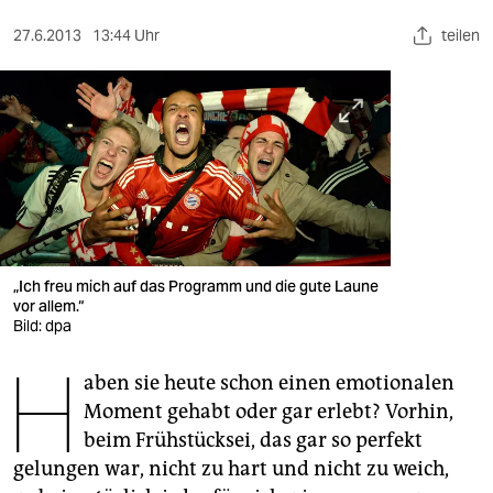
berlin
27.6.2013
13:44 Uhr
teilen
nord
wahrheit
verlag
verlag
veranstaltungen
shop
„Ich freu mich auf das Programm und die gute Laune
vor allem.“
fragen & hilfe
Bild: dpa
H
unterstützen
aben sie heute schon einen emotionalen
Moment gehabt oder gar erlebt? Vorhin,
abo
beim Frühstücksei, das gar so perfekt
genossenschaft
gelungen war, nicht zu hart und nicht zu weich,