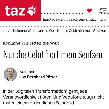

taz zahl ich
niedrigwasser
rente
landtagswahl in sachsen-anhalt
hybri

taz zahl ich
Öko
Kolumne Wir retten die Welt: Nur die Cebit hört mein Seufzen
taz zahl ich
themen
Kolumne Wir retten die Welt
Nur die Cebit hört mein Seufzen
politik
öko
Kolumne
gesellschaft
von
Bernhard Pötter
kultur
In der „digitalen Transformation“ geht jede
Verantwortlichkeit flöten. Und Vodafone taugt nicht
sport
mal zu einem ordentlichen Feindbild.