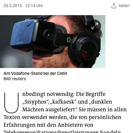
berlin
29.3.2015
12:14 Uhr
teilen
nord
wahrheit
verlag
verlag
veranstaltungen
Am Vodafone-Stand bei der Cebit
shop
Bild: reuters
fragen & hilfe
U
nbedingt notwendig: Die Begriffe
unterstützen
„Sisyphos“, „kafkaesk“ und „dunklen
Mächten ausgeliefert“. Sie müssen in allen
abo
Texten verwendet werden, die von persönlichen
genossenschaft
Erfahrungen mit den Anbietern von
Telekommunikationsdienstleistungen handeln.