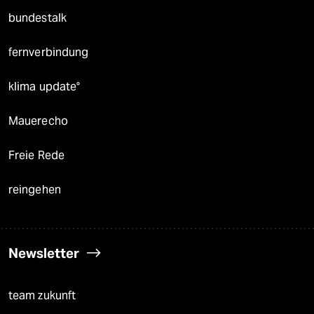
bundestalk
fernverbindung
klima update°
Mauerecho
Freie Rede
reingehen
Newsletter
team zukunft