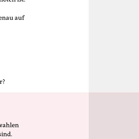
genau auf
r?
wahlen
sind.