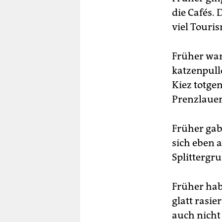
die Cafés. 
viel Touri
Früher war
katzenpull
Kiez totge
Prenzlauer
Früher gab
sich eben a
Splittergr
Früher hab
glatt rasie
auch nicht 