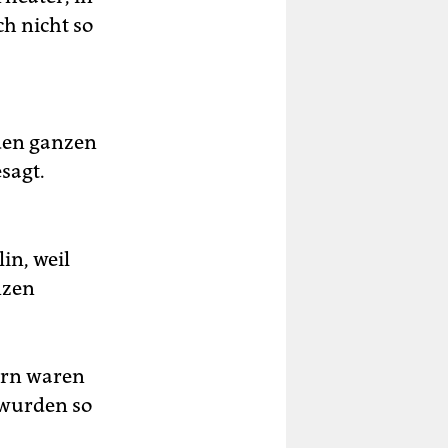
ch nicht so
 den ganzen
sagt.
in, weil
nzen
ern waren
d wurden so