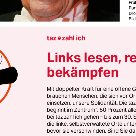
Frü
Par
Dro
Bild
taz
zahl ich
r war alles besser. Die Menschen lasen noch Büch

hn hielten alle Zeitungen hoch und überhaupt h
Links lesen, r
 nachgedacht. Dieses Internet hat aber alles
ht, weil es ja alle ständig zur Zurschaustellung
bekämpfen
ngt. Dieser Narzissmus bringt uns alle noch einm
Mit doppelter Kraft für eine offene G
gegen waren die Leute auch nicht so wahnsinnig 
brauchen Menschen, die sich vor O
icht so viel über sich selbst. Sie wollten gesellsch
einsetzen, unsere Solidarität. Die ta
ndern und sie waren auch politischer.
beginnt im Zentrum“. 50 Prozent a
bei taz zahl ich gehen – bis zum 30
die linke, selbstverwaltete Orte unte
bevor sie verschwinden. Sind Sie da