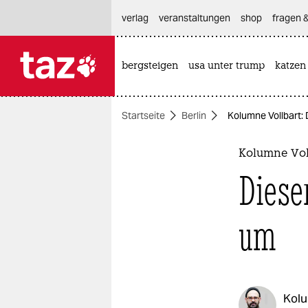
hautnavigation anspringen
hauptinhalt anspringen
footer anspringen
verlag
veranstaltungen
shop
fragen &
bergsteigen
usa unter trump
katzen

taz zahl ich
taz zahl ich
Startseite
Berlin
Kolumne Vollbart:
themen
politik
Kolumne Vol
Diese
öko
gesellschaft
um
kultur
sport
Kol