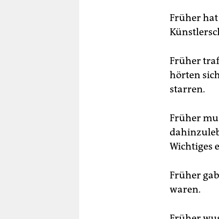
Früher hat
Künstlersc
Früher tra
hörten sic
starren.
Früher mus
dahinzuleb
Wichtiges 
Früher gab 
waren.
Früher wus