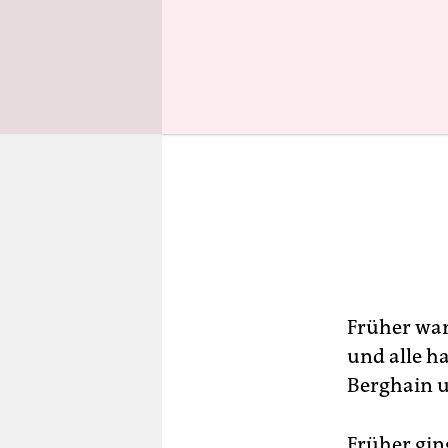
Früher ware
und alle ha
Berghain u
Früher gin