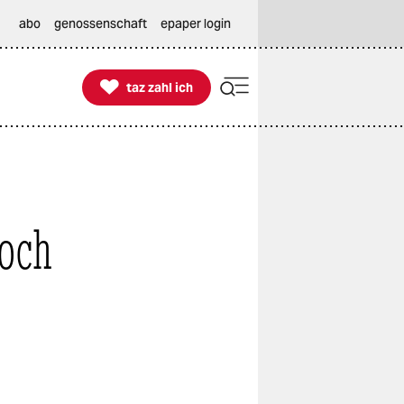
abo
genossenschaft
epaper login

taz zahl ich
taz zahl ich
noch