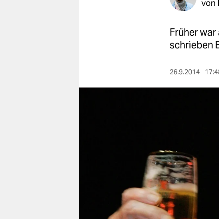
berlin
von
nord
Früher war 
wahrheit
schrieben B
verlag
26.9.2014
17:4
verlag
veranstaltungen
shop
fragen & hilfe
unterstützen
abo
genossenschaft