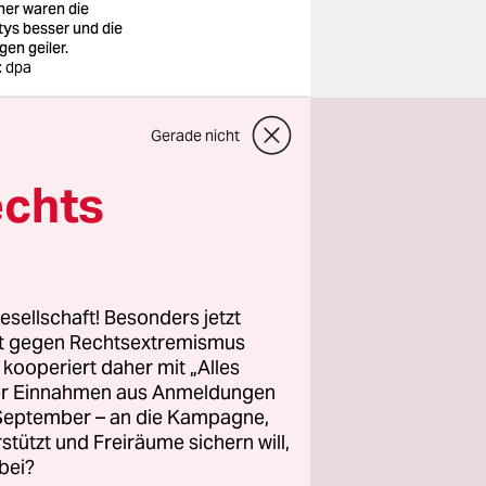
her waren die
tys besser und die
gen geiler.
: dpa
er, in der
Gerade nicht
aben alle
echts
 ihrer
al um.
esellschaft! Besonders jetzt
eitel und
rt gegen Rechtsextremismus
aftlich
z kooperiert daher mit „Alles
ller Einnahmen aus Anmeldungen
. September – an die Kampagne,
rstützt und Freiräume sichern will,
bei?