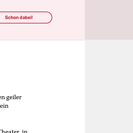
Schon dabei!
en geiler
kein
heater, in