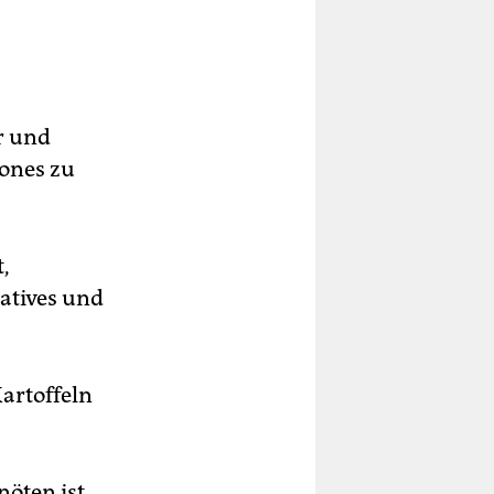
r und
hones zu
,
atives und
Kartoffeln
öten ist.