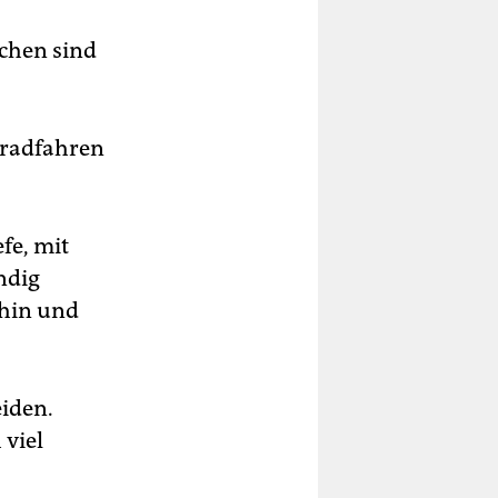
schen sind
nradfahren
fe, mit
ndig
 hin und
eiden.
 viel