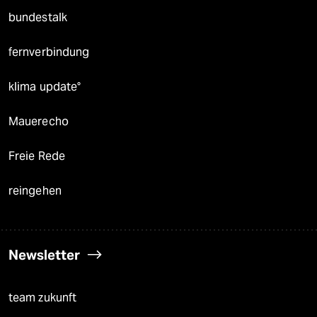
bundestalk
fernverbindung
klima update°
Mauerecho
Freie Rede
reingehen
Newsletter
team zukunft