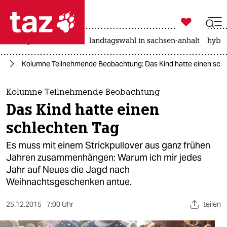

taz zahl ich
niedrigwasser
rente
landtagswahl in sachsen-anhalt
hybri

taz zahl ich
in
Kolumne Teilnehmende Beobachtung: Das Kind hatte einen sch
taz zahl ich
themen
Kolumne Teilnehmende Beobachtung
Das Kind hatte einen
politik
schlechten Tag
öko
Es muss mit einem Strickpullover aus ganz frühen
Jahren zusammenhängen: Warum ich mir jedes
gesellschaft
Jahr auf Neues die Jagd nach
Weihnachtsgeschenken antue.
kultur
sport
25.12.2015
7:00 Uhr
teilen