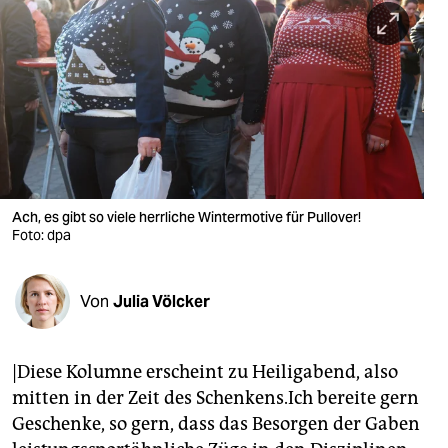
berlin
nord
wahrheit
verlag
verlag
veranstaltungen
Ach, es gibt so viele herrliche Wintermotive für Pullover!
Foto: dpa
shop
fragen & hilfe
Von
Julia Völcker
unterstützen
|Diese Kolumne erscheint zu Heiligabend, also
abo
mitten in der Zeit des Schenkens.Ich bereite gern
genossenschaft
Geschenke, so gern, dass das Besorgen der Gaben