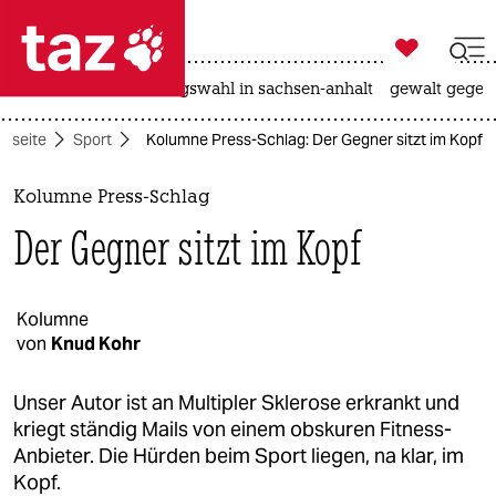

taz zahl ich
hitze
surfen
landtagswahl in sachsen-anhalt
gewalt gegen

taz zahl ich
rtseite
Sport
Kolumne Press-Schlag: Der Gegner sitzt im Kopf
taz zahl ich
themen
Kolumne Press-Schlag
Der Gegner sitzt im Kopf
politik
öko
Kolumne
von
Knud Kohr
gesellschaft
kultur
Unser Autor ist an Multipler Sklerose erkrankt und
kriegt ständig Mails von einem obskuren Fitness-
sport
Anbieter. Die Hürden beim Sport liegen, na klar, im
Kopf.