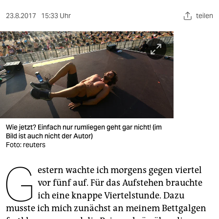
berlin
23.8.2017
15:33 Uhr
teilen
nord
wahrheit
verlag
verlag
veranstaltungen
shop
Wie jetzt? Einfach nur rumliegen geht gar nicht! (im
Bild ist auch nicht der Autor)
fragen & hilfe
Foto: reuters
G
unterstützen
estern wachte ich morgens gegen viertel
vor fünf auf. Für das Aufstehen brauchte
abo
ich eine knappe Viertelstunde. Dazu
genossenschaft
musste ich mich zunächst an meinem Bettgalgen