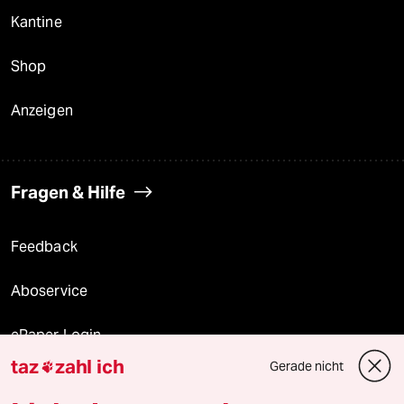
Kantine
Shop
Anzeigen
Fragen & Hilfe
Feedback
Aboservice
ePaper Login
taz
zahl ich
Gerade nicht

Downloads für Abonnierende