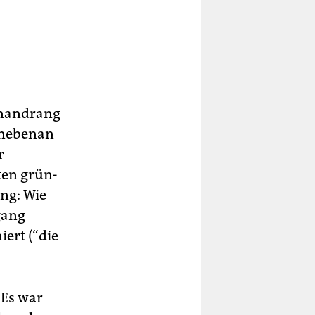
Fanandrang
 nebenan
r
ten grün-
ng: Wie
gang
ert (“die
 Es war