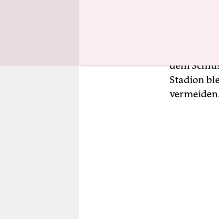
Generalver
der andere
Hemd) sind
womöglich 
dem Schlus
Stadion bl
vermeiden