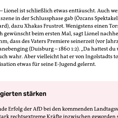
– Lionel ist schließlich etwas enttäuscht. Auch w
nszene in der Schlussphase gab (Özcans Spektakel
rd), dazu Xhakas Frustrot. Wenigstens einen Tor
ich gewünscht beim ersten Mal, sagt Lionel nachhe
hm, dass des Vaters Premiere seinerzeit (vor Jah
anebenging (Duisburg – 1860 1:2). „Da hattest du
uch wahr. Aber vielleicht hat er von Ingolstadts to
sation etwas für seine E-Jugend gelernt.
gierten stärken
nde Erfolg der AfD bei den kommenden Landtags
 stark rechtsextreme Kräfte inzwischen geworden 