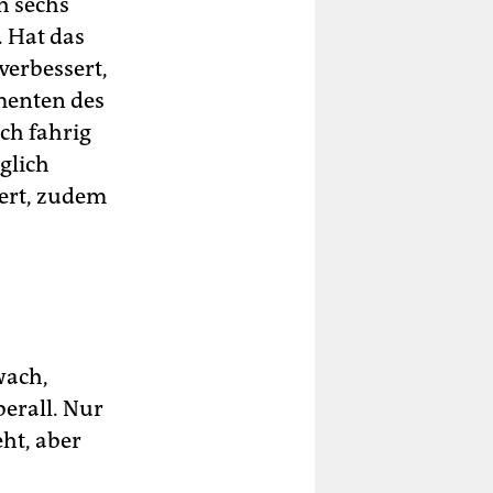
h sechs
. Hat das
verbessert,
menten des
ch fahrig
glich
dert, zudem
wach,
berall. Nur
eht, aber