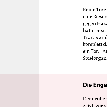
Keine Tore 
eine Riese
gegen Haza
hatte er s
Trost war i
komplett d
ein Tor.“ A
Spielorgani
Die Enga
Der drohe
zeigt, wie