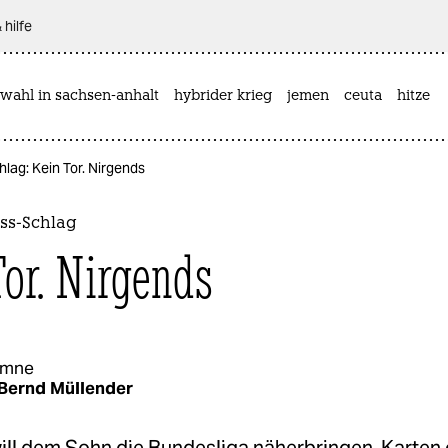
 hilfe
wahl in sachsen-anhalt
hybrider krieg
jemen
ceuta
hitze
lag: Kein Tor. Nirgends
ss-Schlag
Tor. Nirgends
umne
Bernd Müllender