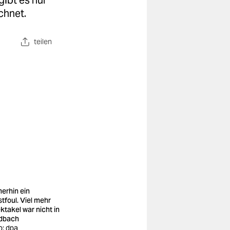
gibt es nur
chnet.
teilen
erhin ein
stfoul. Viel mehr
ktakel war nicht in
dbach
o: dpa