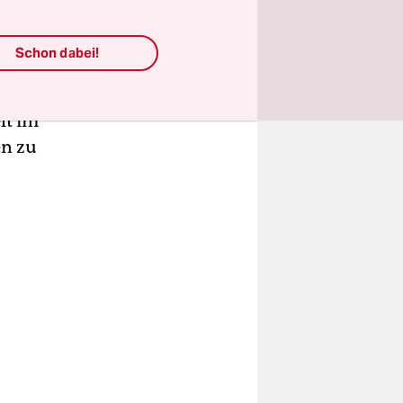
. Trikots
ladbach-
Schon dabei!
d
eren. Nach
lt im
en zu