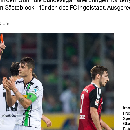
ill dem Sohn die Bundesliga näherbringen. Karten 
n Gästeblock – für den des FC Ingolstadt. Ausgere
7 Uhr
Imm
Fru
Spe
Gla
Fot