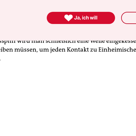
dacht des Hooltums vorher filzen bis auf die Haut
n (hier: Lionels vom Klassenkumpel geliehenes G

Ja, ich will
 verboten wie Pyrotechnik und werden dem Kin
vom Leib gerissen, um den Mob nicht zu provozi
spfiff wird man schließlich eine Weile eingekesse
eiben müssen, um jeden Kontakt zu Einheimisch
.