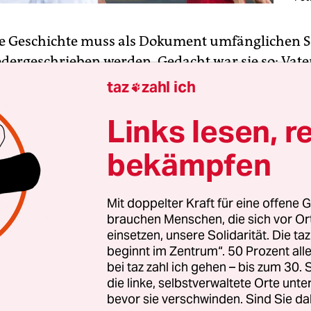
se Geschichte muss als Dokument umfänglichen S
edergeschrieben werden. Gedacht war sie so: Vater
hegt im Getto der Pressetribüne) geht mit dem 
taz
zahl ich

 zu dessen erstem Bundesligaspiel (Borussia
Links lesen, r
dbach, Mythosklub). Weil es nur noch Karten f
k gab (Ingolstadt, graue Audi-Maus), nimmt man
bekämpfen
 dann möge sich neben dem Fußballerlebnis als L
 Sohn, die Ligawelt ist eben nicht so heile wie in 
rnsehbildern) als Kontrast das ganze Programm
Mit doppelter Kraft für eine offene G
brauchen Menschen, die sich vor O
keit in einem zeitgenössischem Stadion offenbar
einsetzen, unsere Solidarität. Die ta
beginnt im Zentrum“. 50 Prozent a
keit? Ja, man pfercht Gästefans gemeinhin in die 
bei taz zahl ich gehen – bis zum 30
die linke, selbstverwaltete Orte unte
Arena, mit guter Sicht nur auf Absperrgitter, ist
bevor sie verschwinden. Sind Sie da
ndlichen Ordnungskräften, die einen unter dem