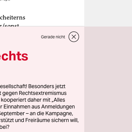
cheiterns
 (sonst
Sohn
Gerade nicht
echts
ür den
 halt
ernziel
den
 der
esellschaft! Besonders jetzt
rt gegen Rechtsextremismus
en.
z kooperiert daher mit „Alles
ller Einnahmen aus Anmeldungen
hinterste
. September – an die Kampagne,
rstützt und Freiräume sichern will,
 umringt
bei?