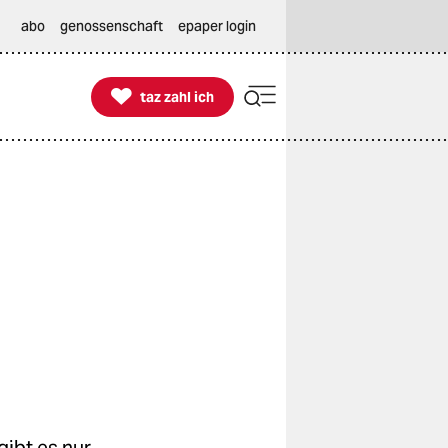
abo
genossenschaft
epaper login

taz zahl ich
taz zahl ich