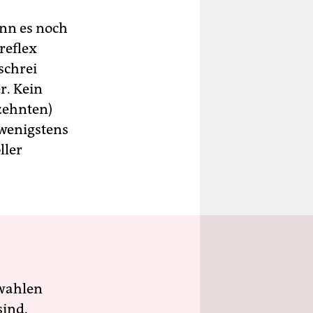
enn es noch
reflex
schrei
r. Kein
rzehnten)
 wenigstens
ller
wahlen
sind.