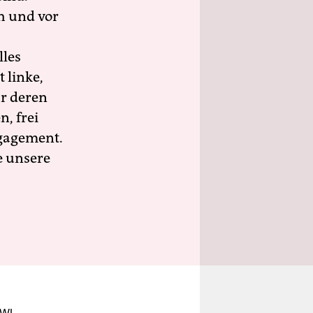
h und vor
lles
 linke,
ür deren
n, frei
ngagement.
e unsere