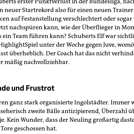
berts erster Punktverlust in der Bundesliga, nac
in neuer Startrekord also für einen neuen Trainer
cen auf Festanstellung verschlechtert oder sogar 
etzt nachspüren kann, wie der Überflieger in Mo
s ein Team führen kann? Schuberts Elf war sichtli
ighlightSpiel unter der Woche gegen Juve, womö
st überheblich. Der Coach hat das nicht verhin
er mäßig nachvollziehbar.
ade und Frustrot
en ganz stark organisierte Ingolstädter. Immer 
seherisch zweite Bälle antizipierend, Überzahl ü
je. Kein Wunder, dass der Neuling großartig dast
 Tore geschossen hat.