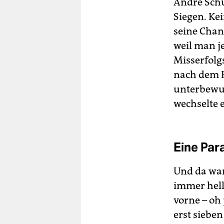
André Schu
Siegen. Ke
seine Chan
weil man j
Misserfolg
nach dem H
unterbewus
wechselte 
Eine Par
Und da war
immer hell
vorne – oh 
erst sieben