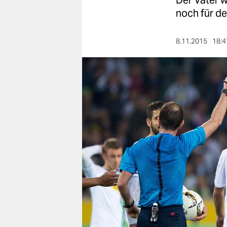
Der Vater w
berlin
noch für de
nord
8.11.2015
18:4
wahrheit
verlag
verlag
veranstaltungen
shop
fragen & hilfe
unterstützen
abo
genossenschaft