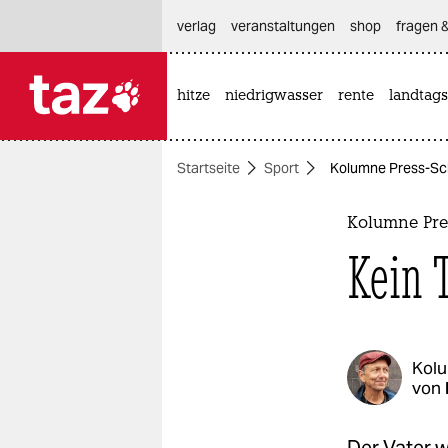
hautnavigation anspringen
hauptinhalt anspringen
footer anspringen
verlag
veranstaltungen
shop
fragen &
hitze
niedrigwasser
rente
landtags

taz zahl ich
taz zahl ich
Startseite
Sport
Kolumne Press-Sch
themen
politik
Kolumne Pre
Kein 
öko
gesellschaft
kultur
Kol
von
sport