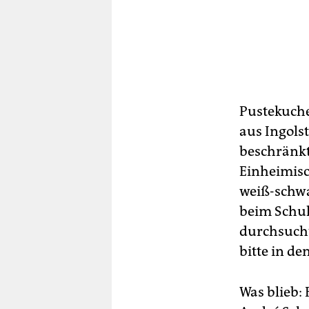
Pustekuche
aus Ingols
beschränkt
Einheimis
weiß-schwa
beim Schul
durchsucht
bitte in de
Was blieb: