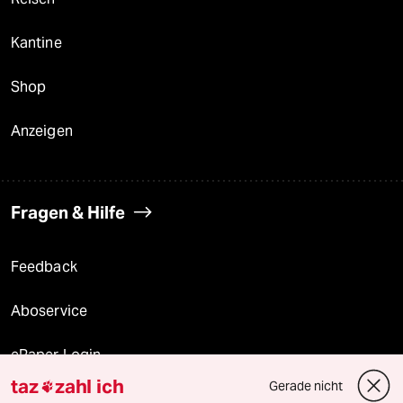
Kantine
Shop
Anzeigen
Fragen & Hilfe
Feedback
Aboservice
ePaper Login
taz
zahl ich
Gerade nicht

Downloads für Abonnierende