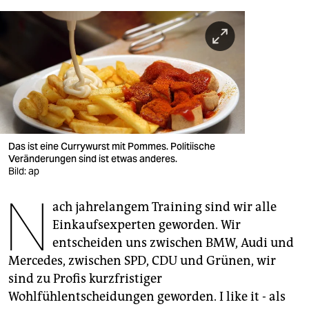
berlin
nord
wahrheit
verlag
verlag
Das ist eine Currywurst mit Pommes. Politiische
veranstaltungen
Veränderungen sind ist etwas anderes.
Bild: ap
shop
N
fragen & hilfe
ach jahrelangem Training sind wir alle
Einkaufsexperten geworden. Wir
unterstützen
entscheiden uns zwischen BMW, Audi und
abo
Mercedes, zwischen SPD, CDU und Grünen, wir
sind zu Profis kurzfristiger
genossenschaft
Wohlfühlentscheidungen geworden. I like it - als