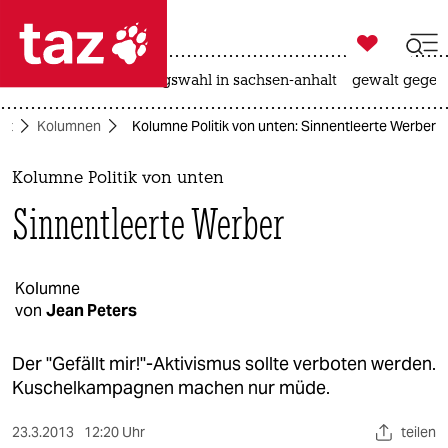

taz zahl ich
hitze
surfen
landtagswahl in sachsen-anhalt
gewalt gegen

taz zahl ich
ft
Kolumnen
Kolumne Politik von unten: Sinnentleerte Werber
taz zahl ich
themen
Kolumne Politik von unten
Sinnentleerte Werber
politik
öko
Kolumne
von
Jean Peters
gesellschaft
kultur
Der "Gefällt mir!"-Aktivismus sollte verboten werden.
Kuschelkampagnen machen nur müde.
sport
23.3.2013
12:20 Uhr
teilen