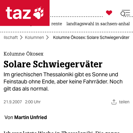

taz zahl ich
hitze
niedrigwasser
rente
landtagswahl in sachsen-anhalt

taz zahl ich
ellschaft
Kolumnen
Kolumne Ökosex: Solare Schwiegerväter
taz zahl ich
themen
Kolumne Ökosex
Solare Schwiegerväter
politik
Im griechischen Thessaloniki gibt es Sonne und
öko
Feinstaub ohne Ende, aber keine Fahrräder. Noch
gilt das als normal.
gesellschaft
21.9.2007
2:00 Uhr
teilen
kultur
Von
Martin Unfried
sport