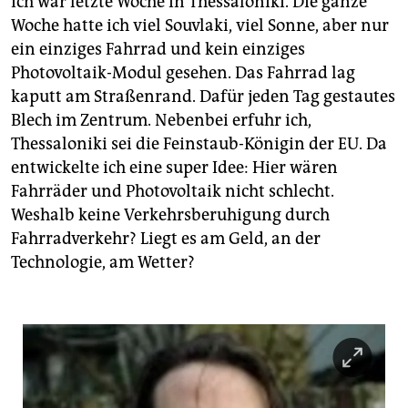
berlin
Ich war letzte Woche in Thessaloniki. Die ganze
Woche hatte ich viel Souvlaki, viel Sonne, aber nur
nord
ein einziges Fahrrad und kein einziges
Photovoltaik-Modul gesehen. Das Fahrrad lag
wahrheit
kaputt am Straßenrand. Dafür jeden Tag gestautes
Blech im Zentrum. Nebenbei erfuhr ich,
verlag
Thessaloniki sei die Feinstaub-Königin der EU. Da
verlag
entwickelte ich eine super Idee: Hier wären
Fahrräder und Photovoltaik nicht schlecht.
veranstaltungen
Weshalb keine Verkehrsberuhigung durch
shop
Fahrradverkehr? Liegt es am Geld, an der
Technologie, am Wetter?
fragen & hilfe
unterstützen
abo
genossenschaft