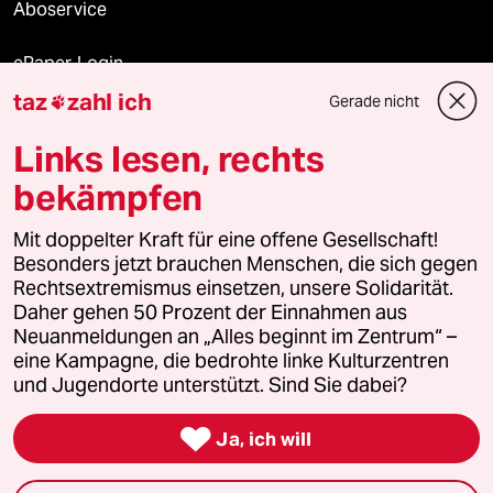
Aboservice
ePaper Login
taz
zahl ich
Gerade nicht

Downloads für Abonnierende
Links lesen, rechts
bekämpfen
© 2026 taz Verlags und Vertriebs GmbH
Alle Rechte vorbehalten. Bei rechtlichen Fragen oder für Genehmigungen
Mit doppelter Kraft für eine offene Gesellschaft!
wenden Sie sich bitte an
lizenzen@taz.de
Besonders jetzt brauchen Menschen, die sich gegen
Rechtsextremismus einsetzen, unsere Solidarität.
Daher gehen 50 Prozent der Einnahmen aus
Feedback
Redaktionsstatut
Kommune-Richtlinien
KI-
Neuanmeldungen an „Alles beginnt im Zentrum“ –
eine Kampagne, die bedrohte linke Kulturzentren
Leitlinie
Informant
Datenschutz
Impressum
AGB
und Jugendorte unterstützt. Sind Sie dabei?
Seitenwende
Einwilligungen widerrufen (Ads)

Ja, ich will