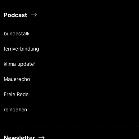
Podcast
bundestalk
fernverbindung
klima update°
Mauerecho
Freie Rede
reingehen
Newsletter