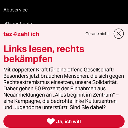
Aboservice
ePaper Login
taz
zahl ich
Gerade nicht

Downloads für Abonnierende
Links lesen, rechts
bekämpfen
© 2026 taz Verlags und Vertriebs GmbH
Mit doppelter Kraft für eine offene Gesellschaft!
Alle Rechte vorbehalten. Bei rechtlichen Fragen oder für Genehmigungen
wenden Sie sich bitte an
lizenzen@taz.de
Besonders jetzt brauchen Menschen, die sich gegen
Rechtsextremismus einsetzen, unsere Solidarität.
Daher gehen 50 Prozent der Einnahmen aus
Feedback
Redaktionsstatut
Kommune-Richtlinien
KI-
Neuanmeldungen an „Alles beginnt im Zentrum“ –
eine Kampagne, die bedrohte linke Kulturzentren
Leitlinie
Informant
Datenschutz
Impressum
AGB
und Jugendorte unterstützt. Sind Sie dabei?
Seitenwende
Einwilligungen widerrufen (Ads)

Ja, ich will