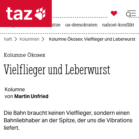

taz zahl ich
krieg in der ukraine
hitze
us-demokraten
nahost-konflikt

taz zahl ich
schaft
Kolumnen
Kolumne Ökosex: Vielflieger und Leberwurst
taz zahl ich
themen
Kolumne Ökosex
Vielflieger und Leberwurst
politik
öko
Kolumne
von
Martin Unfried
gesellschaft
kultur
Die Bahn braucht keinen Vielflieger, sondern einen
Bahnliebhaber an der Spitze, der uns die Vibrations
sport
liefert.