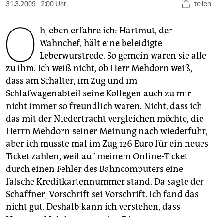
berlin
31.3.2009
2:00 Uhr
teilen
O
nord
h, eben erfahre ich: Hartmut, der
Wahnchef, hält eine beleidigte
wahrheit
Leberwurstrede. So gemein waren sie alle
verlag
zu ihm. Ich weiß nicht, ob Herr Mehdorn weiß,
dass am Schalter, im Zug und im
verlag
Schlafwagenabteil seine Kollegen auch zu mir
veranstaltungen
nicht immer so freundlich waren. Nicht, dass ich
das mit der Niedertracht vergleichen möchte, die
shop
Herrn Mehdorn seiner Meinung nach wiederfuhr,
fragen & hilfe
aber ich musste mal im Zug 126 Euro für ein neues
Ticket zahlen, weil auf meinem Online-Ticket
unterstützen
durch einen Fehler des Bahncomputers eine
abo
falsche Kreditkartennummer stand. Da sagte der
Schaffner, Vorschrift sei Vorschrift. Ich fand das
genossenschaft
nicht gut. Deshalb kann ich verstehen, dass