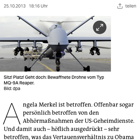
berlin
25.10.2013
18:16 Uhr
teilen
nord
wahrheit
verlag
verlag
veranstaltungen
Sitz! Platz! Geht doch: Bewaffnete Drohne vom Typ
shop
MQ-9A Reaper.
Bild: dpa
fragen & hilfe
A
unterstützen
ngela Merkel ist betroffen. Offenbar sogar
persönlich betroffen von den
abo
Abhörmaßnahmen der US-Geheimdienste.
Und damit auch – höflich ausgedrückt – sehr
genossenschaft
betroffen, was das Vertauensverhältnis zu Obama