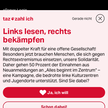
ePaper Login
taz
zahl ich
Gerade nicht

Downloads für Abonnierende
Links lesen, rechts
bekämpfen
© 2026 taz Verlags und Vertriebs GmbH
Mit doppelter Kraft für eine offene Gesellschaft!
Alle Rechte vorbehalten. Bei rechtlichen Fragen oder für Genehmigungen
wenden Sie sich bitte an
lizenzen@taz.de
Besonders jetzt brauchen Menschen, die sich gegen
Rechtsextremismus einsetzen, unsere Solidarität.
Daher gehen 50 Prozent der Einnahmen aus
Feedback
Redaktionsstatut
Kommune-Richtlinien
KI-
Neuanmeldungen an „Alles beginnt im Zentrum“ –
eine Kampagne, die bedrohte linke Kulturzentren
Leitlinie
Informant
Datenschutz
Impressum
AGB
und Jugendorte unterstützt. Sind Sie dabei?
Seitenwende
Einwilligungen widerrufen (Ads)

Ja, ich will
Schon dabei!