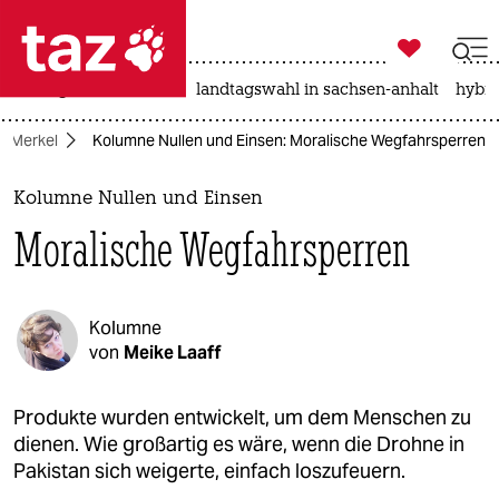

taz zahl ich
niedrigwasser
rente
landtagswahl in sachsen-anhalt
hybri

taz zahl ich
a Merkel
Kolumne Nullen und Einsen: Moralische Wegfahrsperren
taz zahl ich
themen
Kolumne Nullen und Einsen
Moralische Wegfahrsperren
politik
öko
Kolumne
gesellschaft
von
Meike Laaff
kultur
Produkte wurden entwickelt, um dem Menschen zu
dienen. Wie großartig es wäre, wenn die Drohne in
sport
Pakistan sich weigerte, einfach loszufeuern.