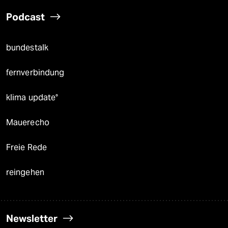
Podcast
bundestalk
fernverbindung
klima update°
Mauerecho
Freie Rede
reingehen
Newsletter