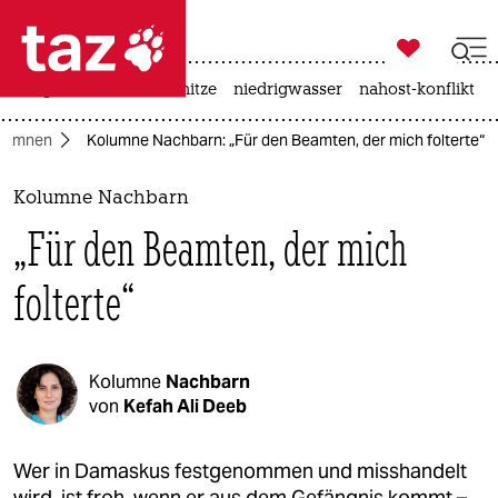

taz zahl ich
krieg in der ukraine
hitze
niedrigwasser
nahost-konflikt

taz zahl ich
lumnen
Kolumne Nachbarn: „Für den Beamten, der mich folterte“
taz zahl ich
themen
Kolumne Nachbarn
„Für den Beamten, der mich
politik
folterte“
öko
gesellschaft
Kolumne
Nachbarn
kultur
von
Kefah Ali Deeb
sport
Wer in Damaskus festgenommen und misshandelt
wird, ist froh, wenn er aus dem Gefängnis kommt –