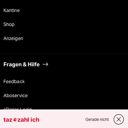
Kantine
Shop
Anzeigen
Fragen & Hilfe
Feedback
Aboservice
ePaper Login
taz
zahl ich
Gerade nicht

Downloads für Abonnierende