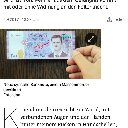
berlin
mit oder ohne Widmung an den Folterknecht.
nord
4.9.2017
13:39 Uhr
teilen
wahrheit
verlag
verlag
veranstaltungen
shop
fragen & hilfe
Neue syrische Banknote, einem Massenmörder
gewidmet
unterstützen
Foto: dpa
K
abo
niend mit dem Gesicht zur Wand, mit
verbundenen Augen und den Händen
genossenschaft
hinter meinem Rücken in Handschellen,