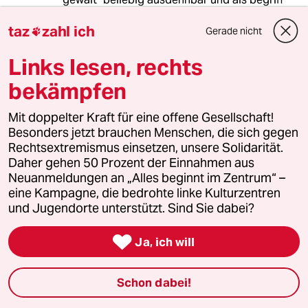
irgendwann bedeutungslos.
taz
zahl ich
letztlich ist diese haltung auch zynisch
Gerade nicht

gegenüber opfern von gewalt. erzählen SIE
Links lesen, rechts
man den eltern der ermordeten inderin, dass
"neger" in einem kinderbuch aus den 50er
bekämpfen
jahren mit dem gleichen begriff zu bezeichnen
ist wie der mord an ihrer tochter.
Mit doppelter Kraft für eine offene Gesellschaft!
Besonders jetzt brauchen Menschen, die sich gegen
sie schreiben "N-Wort" und meinen, damit
Rechtsextremismus einsetzen, unsere Solidarität.
etwas ganz dolle antirassistisches getan zu
Daher gehen 50 Prozent der Einnahmen aus
haben. dabei ist das nur ein platzhalter und
Neuanmeldungen an „Alles beginnt im Zentrum“ –
kein bisschen weniger rassistisch, sondern
eine Kampagne, die bedrohte linke Kulturzentren
lediglich ein etikett, mit dem sie sich als "gut"
und Jugendorte unterstützt. Sind Sie dabei?
ausweisen. was meinen sie wohl, wie einfach es
für mich wäre, einfach auch "N-Wort" zu

Ja, ich will
schreiben und, schwups, "gut" zu sein. ich
müsste mir die mühe nicht machen, und diesen
scheinheiligen ablasshandel kritisieren.
Schon dabei!