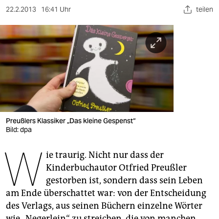
berlin
22.2.2013
16:41 Uhr
teilen
nord
wahrheit
verlag
verlag
veranstaltungen
Preußlers Klassiker „Das kleine Gespenst“
shop
Bild: dpa
fragen & hilfe
W
ie traurig. Nicht nur dass der
unterstützen
Kinderbuchautor Otfried Preußler
gestorben ist, sondern dass sein Leben
abo
am Ende überschattet war: von der Entscheidung
genossenschaft
des Verlags, aus seinen Büchern einzelne Wörter
wie „Negerlein“ zu streichen, die von manchen