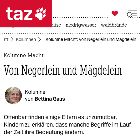

taz zahl ich
krieg in der ukraine
hitze
niedrigwasser
waldbrände

taz zahl ich
chaft
Kolumnen
Kolumne Macht: Von Negerlein und Mägdelein
taz zahl ich
themen
Kolumne Macht
Von Negerlein und Mägdelein
politik
öko
Kolumne
gesellschaft
von
Bettina Gaus
kultur
Offenbar finden einige Eltern es unzumutbar,
Kindern zu erklären, dass manche Begriffe im Lauf
sport
der Zeit ihre Bedeutung ändern.