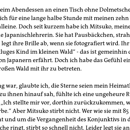
eim Abendessen an einen Tisch ohne Dolmetsche
 ich für eine lange halbe Stunde mit meinen zeh
alleine. Doch seit kurzem habe ich Mitsuko, mein
ne Japanischlehrerin. Sie hat Pausbäckchen, stra
egt ihre Brille ab, wenn sie fotografiert wird. I
luges Kind im kleinen Wald“ - das ist gemeinhin d
n Japanern erfährt. Doch ich habe das Gefühl e
roßen Wald mit ihr zu betreten.
ung war, glaubte ich, die Sterne seien mein Heima
zu ihnen hinauf sah, fühlte ich eine ungeheure R
e. „Ich stellte mir vor, dorthin zurückzukommen, 
be.“ Aber Mitsuko stirbt nicht. Wer wie sie mit 85
t und um die Vergangenheit des Konjunktivs in d
e ringt, stirbt so schnell nicht. Leider legt sie a