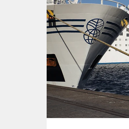
berlin
nord
wahrheit
verlag
verlag
veranstaltungen
shop
fragen & hilfe
unterstützen
abo
genossenschaft