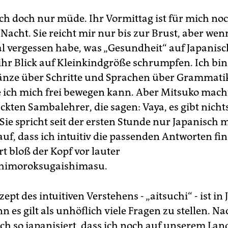
ich doch nur müde. Ihr Vormittag ist für mich no
e Nacht. Sie reicht mir nur bis zur Brust, aber we
l vergessen habe, was „Gesundheit“ auf Japanisc
 ihr Blick auf Kleinkindgröße schrumpfen. Ich bin
nze über Schritte und Sprachen über Grammati
e ich mich frei bewegen kann. Aber Mitsuko macht
ckten Sambalehrer, die sagen: Vaya, es gibt nicht
Sie spricht seit der ersten Stunde nur Japanisch 
auf, dass ich intuitiv die passenden Antworten fi
t bloß der Kopf vor lauter
himoroksugaishimasu.
ept des intuitiven Verstehens - „aitsuchi“ - ist in
nn es gilt als unhöflich viele Fragen zu stellen. N
ich so japanisiert, dass ich noch auf unserem La