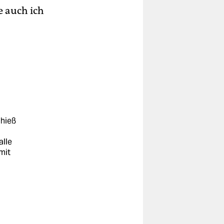
e auch ich
hieß
alle
mit