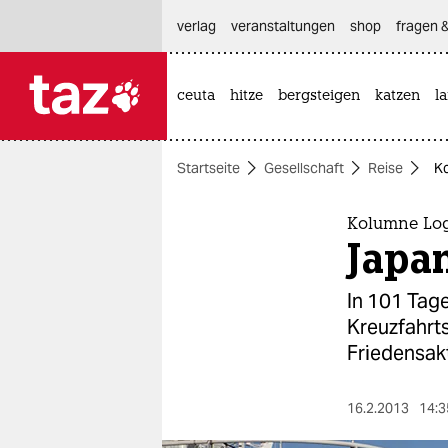
hautnavigation anspringen
hauptinhalt anspringen
footer anspringen
verlag
veranstaltungen
shop
fragen &
ceuta
hitze
bergsteigen
katzen
l

taz zahl ich
taz zahl ich
Startseite
Gesellschaft
Reise
Ko
themen
politik
Kolumne Lo
Japan
öko
In 101 Tage
gesellschaft
Kreuzfahrt
Friedensakt
kultur
sport
16.2.2013
14:3