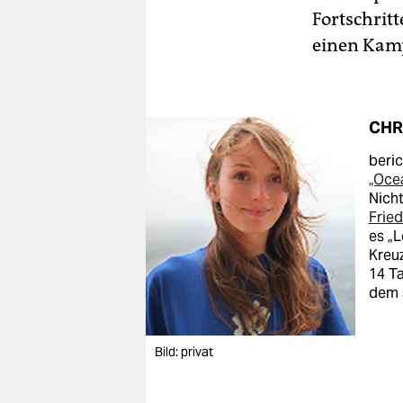
Fortschrit
einen Kam
CHR
beric
„Oce
Nich
Fried
es „L
Kreuz
14 T
dem 
Bild: privat