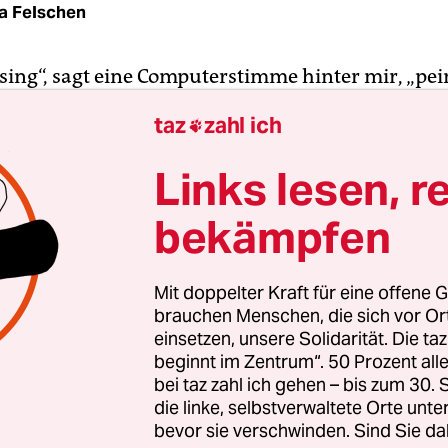
na Felschen
ing“, sagt eine Computerstimme hinter mir, „pein
 mit ihrem Übersetzungscomputer nicht komme
taz
zahl ich

ht wie eine Katze. Wie die meisten Japaner hatte sie
sse Englischunterricht, ohne jemals frei zu
Links lesen, r
ren. Das bereut sie jetzt bitter. Den älteren Pas
bekämpfen
aus dem Weg. „Was sollte ich auch mit ihnen red
 habe ich noch nicht einmal einen richtigen Beruf
Mit doppelter Kraft für eine offene G
rige ist eine begnadete Hip-Hop-Tänzerin, ein fee
brauchen Menschen, die sich vor O
iter Ganstakleidung. Oft sitzt sie an der Reling 
einsetzen, unsere Solidarität. Die ta
beginnt im Zentrum“. 50 Prozent a
 die Knie an die Brust gezogen. Die Partyphase d
bei taz zahl ich gehen – bis zum 30
agiere hat sie schon hinter sich. Sie passt in kei
die linke, selbstverwaltete Orte unte
 Kategorie - und ist doch in ihrer eigenen Sprach
bevor sie verschwinden. Sind Sie da