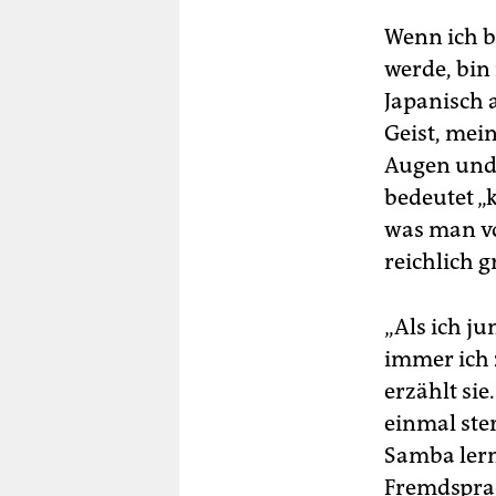
Wenn ich b
werde, bin
Japanisch 
Geist, mei
Augen und l
bedeutet „k
was man vo
reichlich g
„Als ich j
immer ich 
erzählt si
einmal ster
Samba lern
Fremdsprach