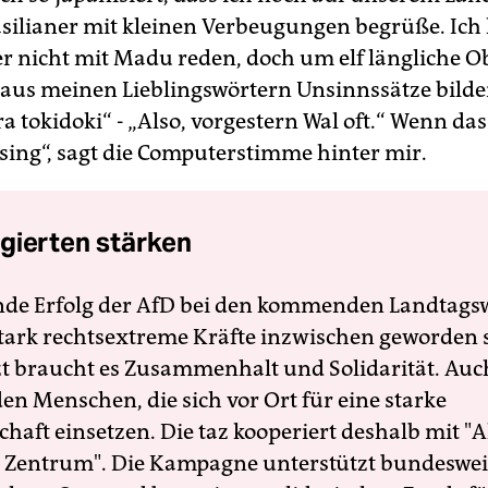
rasilianer mit kleinen Verbeugungen begrüße. Ic
 nicht mit Madu reden, doch um elf längliche O
 aus meinen Lieblingswörtern Unsinnssätze bilde
ra tokidoki“ - „Also, vorgestern Wal oft.“ Wenn das 
ing“, sagt die Computerstimme hinter mir.
gierten stärken
nde Erfolg der AfD bei den kommenden Landtags
 stark rechtsextreme Kräfte inzwischen geworden 
zt braucht es Zusammenhalt und Solidarität. Auc
en Menschen, die sich vor Ort für eine starke
schaft einsetzen. Die taz kooperiert deshalb mit "A
 Zentrum". Die Kampagne unterstützt bundesweit