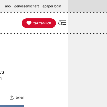
abo
genossenschaft
epaper login

taz zahl ich
taz zahl ich
es
n
teilen