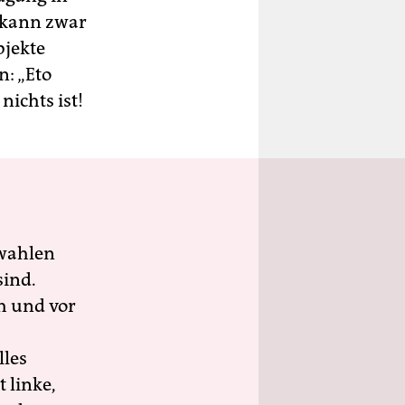
h kann zwar
bjekte
n: „Eto
nichts ist!
wahlen
sind.
h und vor
lles
 linke,