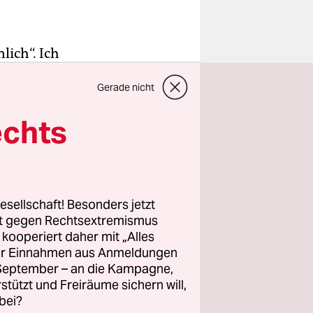
lich“. Ich
n hören,
Gerade nicht
 seit der
echts
sagieren
en? Aus
.“
esellschaft! Besonders jetzt
ngleiches
rt gegen Rechtsextremismus
und schaut
z kooperiert daher mit „Alles
ller Einnahmen aus Anmeldungen
er anderen
. September – an die Kampagne,
ne
rstützt und Freiräume sichern will,
e gefangen.
bei?