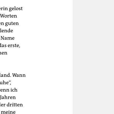
rin gelost
n Worten
en guten
hlende
hr Name
as erste,
inen
tland. Wann
uhe“,
wenn ich
 Jahren
er dritten
n meine