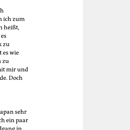
ch
nn ich zum
h heißt,
 es
k zu
 es wie
s zu
mit mir und
nde. Doch
 Japan sehr
ach ein paar
ndgang in