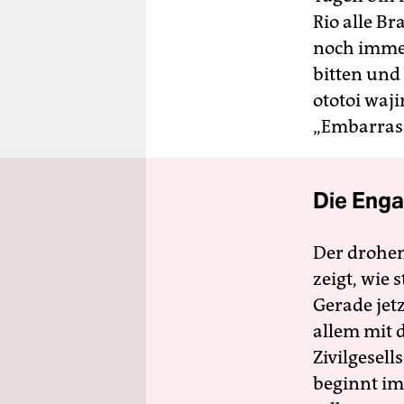
Rio alle B
noch immer
bitten und
ototoi waji
„Embarrass
Die Enga
Der drohe
zeigt, wie
Gerade jet
allem mit d
Zivilgesell
beginnt im