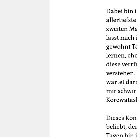
Dabei bin 
allertiefst
zweiten Ma
lässt mich
gewohnt Tä
lernen, eh
diese verrü
verstehen. 
wartet dar
mir schwirr
Korewatas
Dieses Konz
beliebt, de
Tagen bin 