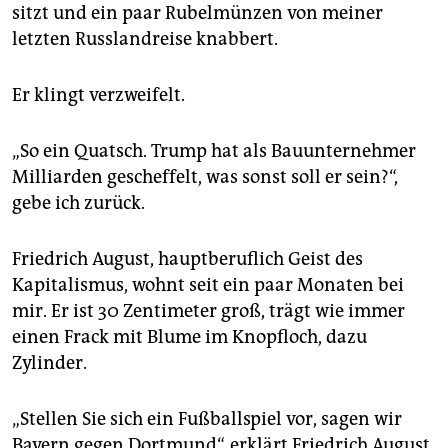
epaper login
sitzt und ein paar Rubelmünzen von meiner
letzten Russlandreise knabbert.
Er klingt verzweifelt.
„So ein Quatsch. Trump hat als Bauunternehmer
Milliarden gescheffelt, was sonst soll er sein?“,
gebe ich zurück.
Friedrich August, hauptberuflich Geist des
Kapitalismus, wohnt seit ein paar Monaten bei
mir. Er ist 30 Zentimeter groß, trägt wie immer
einen Frack mit Blume im Knopfloch, dazu
Zylinder.
„Stellen Sie sich ein Fußballspiel vor, sagen wir
Bayern ­gegen Dortmund“, erklärt Friedrich August.