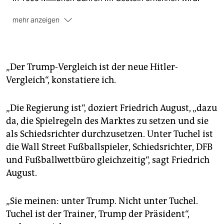
mehr anzeigen
Das Kapitalozän ist die linksökologische Erweiterung
des Anthropozäns. Demnach ist es nicht der Mensch
an sich, der Ánthropos, der den Planeten geologisch
verändert. Nein, es sind die Kapitalisten. Schließlich
„Der Trump-Vergleich ist der neue Hitler-
können, global gesehen, die meisten Menschen
Vergleich“, konstatiere ich.
nichts für die Naturzerstückelung.
„Die Regierung ist“, doziert Friedrich August, „dazu
da, die Spielregeln des Marktes zu setzen und sie
als Schiedsrichter durchzusetzen. Unter Tuchel ist
die Wall Street Fußballspieler, Schiedsrichter, DFB
und Fußballwettbüro gleichzeitig“, sagt Friedrich
August.
„Sie meinen: unter Trump. Nicht unter Tuchel.
Tuchel ist der Trainer, Trump der Präsident“,