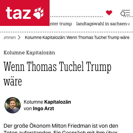

taz zahl ich
nahost-konflikt
usa unter trump
landtagswahl in sachsen-an

taz zahl ich
olumnen
Kolumne Kapitalozän: Wenn Thomas Tuchel Trump wäre
taz zahl ich
themen
Kolumne Kapitalozän
Wenn Thomas Tuchel Trump
politik
wäre
öko
gesellschaft
Kolumne
Kapitalozän
kultur
von
Ingo Arzt
sport
Der große Ökonom Milton Friedman ist von den
Toten auferstanden. Ein Gespräch mit ihm über