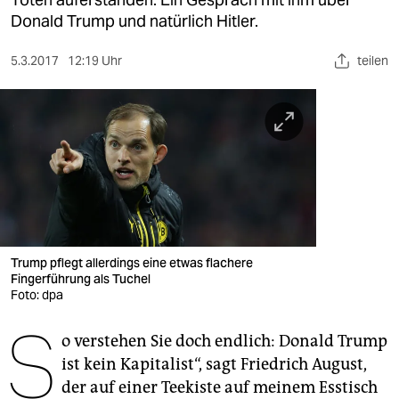
berlin
Donald Trump und natürlich Hitler.
nord
5.3.2017
12:19 Uhr
teilen
wahrheit
verlag
verlag
veranstaltungen
shop
fragen & hilfe
Trump pflegt allerdings eine etwas flachere
Fingerführung als Tuchel
unterstützen
Foto: dpa
S
abo
o verstehen Sie doch endlich: Donald Trump
ist kein Kapitalist“, sagt Friedrich August,
genossenschaft
der auf einer Teekiste auf meinem Esstisch