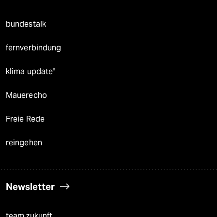
bundestalk
fernverbindung
klima update°
Mauerecho
Freie Rede
reingehen
Newsletter
team zukunft