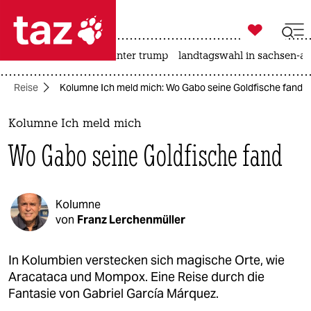

taz zahl ich
nahost-konflikt
usa unter trump
landtagswahl in sachsen-an

taz zahl ich
Reise
Kolumne Ich meld mich: Wo Gabo seine Goldfische fand
taz zahl ich
themen
Kolumne Ich meld mich
Wo Gabo seine Goldfische fand
politik
öko
Kolumne
gesellschaft
von
Franz Lerchenmüller
kultur
In Kolumbien verstecken sich magische Orte, wie
Aracataca und Mompox. Eine Reise durch die
sport
Fantasie von Gabriel García Márquez.