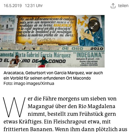
berlin
16.5.2019
12:31 Uhr
teilen
nord
wahrheit
verlag
verlag
veranstaltungen
Aracataca, Geburtsort von Garcia Marquez, war auch
shop
ein Vorbild für seinen erfundenen Ort Macondo
Foto: imago images/Xinhua
fragen & hilfe
W
unterstützen
er die Fähre morgens um sieben von
Magangué über den Rio Magdalena
abo
nimmt, bestellt zum Frühstück gern
etwas Kräftiges. Ein Fleischragout etwa, mit
genossenschaft
frittierten Bananen. Wenn ihm dann plötzlich aus