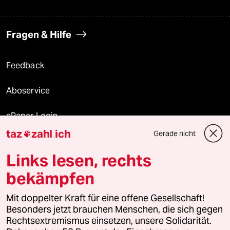
Fragen & Hilfe
Feedback
Aboservice
ePaper Login
taz
zahl ich
Gerade nicht

Downloads für Abonnierende
Links lesen, rechts
bekämpfen
© 2026 taz Verlags und Vertriebs GmbH
Mit doppelter Kraft für eine offene Gesellschaft!
Alle Rechte vorbehalten. Bei rechtlichen Fragen oder für Genehmigungen
wenden Sie sich bitte an
lizenzen@taz.de
Besonders jetzt brauchen Menschen, die sich gegen
Rechtsextremismus einsetzen, unsere Solidarität.