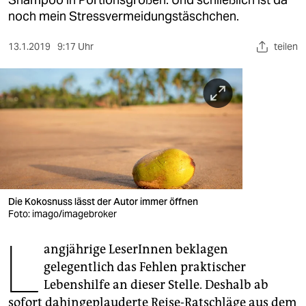
berlin
noch mein Stressvermeidungstäschchen.
nord
13.1.2019
9:17 Uhr
teilen
wahrheit
verlag
verlag
veranstaltungen
shop
fragen & hilfe
Die Kokosnuss lässt der Autor immer öffnen
Foto: imago/imagebroker
unterstützen
L
angjährige LeserInnen beklagen
abo
gelegentlich das Fehlen praktischer
genossenschaft
Lebenshilfe an dieser Stelle. Deshalb ab
sofort dahingeplauderte Reise-Ratschläge aus dem