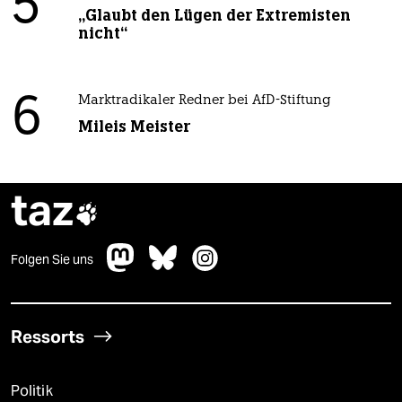
5
„Glaubt den Lügen der Extremisten
nicht“
6
Marktradikaler Redner bei AfD-Stiftung
Mileis Meister
taz

Folgen Sie uns
Ressorts
Politik