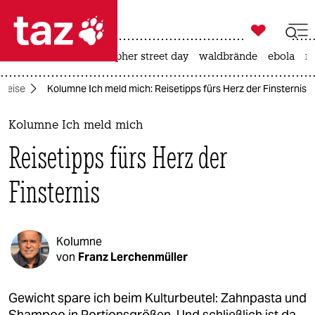

taz zahl ich
ceuta
rente
christopher street day
waldbrände
ebola
na

taz zahl ich
Reise
Kolumne Ich meld mich: Reisetipps fürs Herz der Finsternis
taz zahl ich
themen
Kolumne Ich meld mich
Reisetipps fürs Herz der
politik
Finsternis
öko
gesellschaft
Kolumne
kultur
von
Franz Lerchenmüller
sport
Gewicht spare ich beim Kulturbeutel: Zahnpasta und
Shampoo in Portionsgrößen. Und schließlich ist da