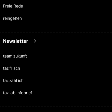
Freie Rede
reingehen
Newsletter
team zukunft
taz frisch
taz zahl ich
taz lab Infobrief