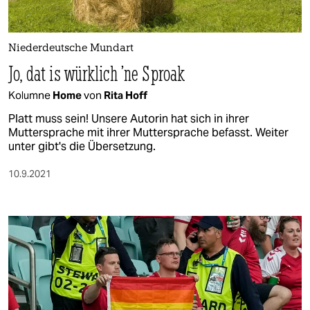
berlin
nord
Niederdeutsche Mundart
wahrheit
Jo, dat is würklich ’ne Sproak
verlag
Kolumne
Home
von
Rita Hoff
Platt muss sein! Unsere Autorin hat sich in ihrer
verlag
Muttersprache mit ihrer Muttersprache befasst. Weiter
unter gibt's die Übersetzung.
veranstaltungen
10.9.2021
shop
fragen & hilfe
unterstützen
abo
genossenschaft