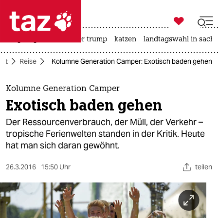

taz zahl ich
bergsteigen
usa unter trump
katzen
landtagswahl in sachs

taz zahl ich
aft
Reise
Kolumne Generation Camper: Exotisch baden gehen
taz zahl ich
themen
Kolumne Generation Camper
Exotisch baden gehen
politik
Der Ressourcenverbrauch, der Müll, der Verkehr –
öko
tropische Ferienwelten standen in der Kritik. Heute
hat man sich daran gewöhnt.
gesellschaft
26.3.2016
15:50 Uhr
teilen
kultur
sport