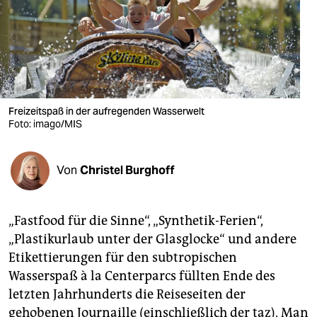
berlin
nord
wahrheit
verlag
Freizeitspaß in der aufregenden Wasserwelt
Foto: imago/MIS
verlag
veranstaltungen
Von
Christel Burghoff
shop
fragen & hilfe
„Fastfood für die Sinne“, „Synthetik-Ferien“,
unterstützen
„Plastikurlaub unter der Glasglocke“ und andere
Etikettierungen für den subtropischen
abo
Wasserspaß à la Centerparcs füllten Ende des
genossenschaft
letzten Jahrhunderts die Reiseseiten der
gehobenen Journaille (einschließlich der taz). Man