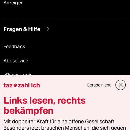
Anzeigen
Fragen & Hilfe
Feedback
Aboservice
ePaper Login
taz
zahl ich
Gerade nicht

Downloads für Abonnierende
Links lesen, rechts
bekämpfen
© 2026 taz Verlags und Vertriebs GmbH
Mit doppelter Kraft für eine offene Gesellschaft!
Alle Rechte vorbehalten. Bei rechtlichen Fragen oder für Genehmigungen
wenden Sie sich bitte an
lizenzen@taz.de
Besonders jetzt brauchen Menschen, die sich gegen