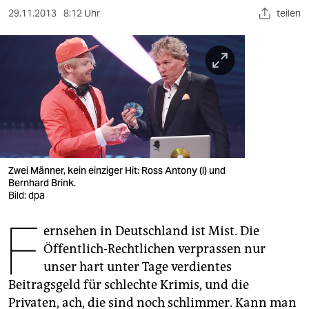
berlin
29.11.2013
8:12 Uhr
teilen
nord
wahrheit
verlag
verlag
veranstaltungen
Zwei Männer, kein einziger Hit: Ross Antony (l) und
shop
Bernhard Brink.
Bild: dpa
fragen & hilfe
F
unterstützen
ernsehen in Deutschland ist Mist. Die
Öffentlich-Rechtlichen verprassen nur
abo
unser hart unter Tage verdientes
Beitragsgeld für schlechte Krimis, und die
genossenschaft
Privaten, ach, die sind noch schlimmer. Kann man