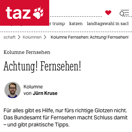

taz zahl ich
bergsteigen
usa unter trump
katzen
landtagswahl in sachs

taz zahl ich
llschaft
Kolumnen
Kolumne Fernsehen: Achtung! Fernsehen!
taz zahl ich
themen
Kolumne Fernsehen
Achtung! Fernsehen!
politik
öko
Kolumne
gesellschaft
von
Jürn Kruse
kultur
Für alles gibt es Hilfe, nur fürs richtige Glotzen nicht.
Das Bundesamt für Fernsehen macht Schluss damit
sport
– und gibt praktische Tipps.