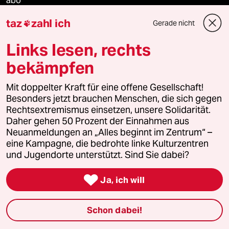
abo
taz
zahl ich
Gerade nicht

genossenschaft
Links lesen, rechts
taz zahl ich
bekämpfen
recherchefonds ausland
Mit doppelter Kraft für eine offene Gesellschaft!
Besonders jetzt brauchen Menschen, die sich gegen
panterstiftung
Rechtsextremismus einsetzen, unsere Solidarität.
Daher gehen 50 Prozent der Einnahmen aus
panterpreis 2026
Neuanmeldungen an „Alles beginnt im Zentrum“ –
eine Kampagne, die bedrohte linke Kulturzentren
und Jugendorte unterstützt. Sind Sie dabei?
Podcast

Ja, ich will
bundestalk
Schon dabei!
fernverbindung