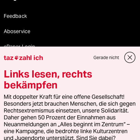
Feedback
Aboservice
ePaper Login
taz
zahl ich
Gerade nicht

Downloads für Abonnierende
Links lesen, rechts
bekämpfen
© 2026 taz Verlags und Vertriebs GmbH
Alle Rechte vorbehalten. Bei rechtlichen Fragen oder für Genehmigungen
Mit doppelter Kraft für eine offene Gesellschaft!
wenden Sie sich bitte an
lizenzen@taz.de
Besonders jetzt brauchen Menschen, die sich gegen
Rechtsextremismus einsetzen, unsere Solidarität.
Daher gehen 50 Prozent der Einnahmen aus
Feedback
Redaktionsstatut
Kommune-Richtlinien
KI-
Neuanmeldungen an „Alles beginnt im Zentrum“ –
eine Kampagne, die bedrohte linke Kulturzentren
Leitlinie
Informant
Datenschutz
Impressum
AGB
und Jugendorte unterstützt. Sind Sie dabei?