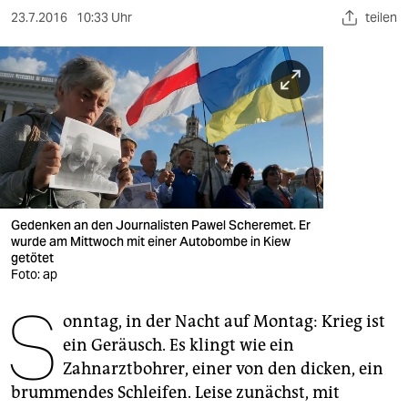
berlin
23.7.2016
10:33 Uhr
teilen
nord
wahrheit
verlag
verlag
veranstaltungen
Gedenken an den Journalisten Pawel Scheremet. Er
shop
wurde am Mittwoch mit einer Autobombe in Kiew
getötet
fragen & hilfe
Foto: ap
S
unterstützen
onntag, in der Nacht auf Montag: Krieg ist
abo
ein Geräusch. Es klingt wie ein
Zahnarztbohrer, einer von den dicken, ein
genossenschaft
brummendes Schleifen. Leise zunächst, mit