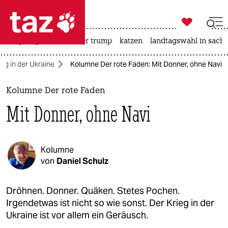

taz zahl ich
bergsteigen
usa unter trump
katzen
landtagswahl in sachs

taz zahl ich
ieg in der Ukraine
Kolumne Der rote Faden: Mit Donner, ohne Navi
taz zahl ich
themen
Kolumne Der rote Faden
Mit Donner, ohne Navi
politik
öko
Kolumne
gesellschaft
von
Daniel Schulz
kultur
Dröhnen. Donner. Quäken. Stetes Pochen.
Irgendetwas ist nicht so wie sonst. Der Krieg in der
sport
Ukraine ist vor allem ein Geräusch.