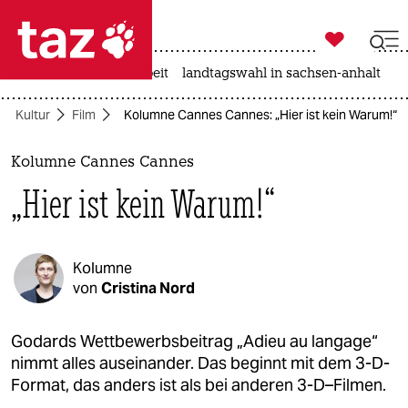

taz zahl ich
autowahn
hitze
arbeit
landtagswahl in sachsen-anhalt

taz zahl ich
Kultur
Film
Kolumne Cannes Cannes: „Hier ist kein Warum!“
taz zahl ich
themen
Kolumne Cannes Cannes
„Hier ist kein Warum!“
politik
öko
Kolumne
gesellschaft
von
Cristina Nord
kultur
Godards Wettbewerbsbeitrag „Adieu au langage“
nimmt alles auseinander. Das beginnt mit dem 3-D-
sport
Format, das anders ist als bei anderen 3-D–Filmen.