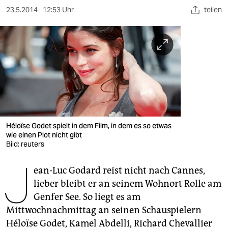
berlin
23.5.2014
12:53 Uhr
teilen
nord
wahrheit
verlag
verlag
veranstaltungen
Héloïse Godet spielt in dem Film, in dem es so etwas
shop
wie einen Plot nicht gibt
Bild: reuters
fragen & hilfe
J
unterstützen
ean-Luc Godard reist nicht nach Cannes,
lieber bleibt er an seinem Wohnort Rolle am
abo
Genfer See. So liegt es am
Mittwochnachmittag an seinen Schauspielern
genossenschaft
Héloïse Godet, Kamel Abdelli, Richard Chevallier