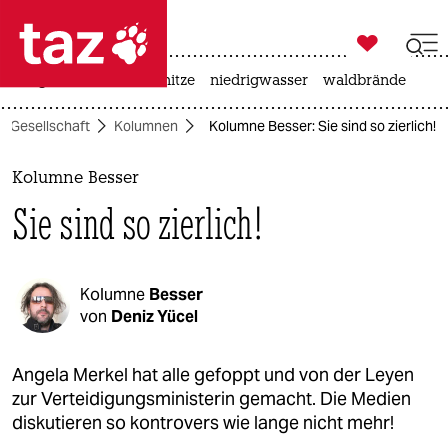

taz zahl ich
krieg in der ukraine
hitze
niedrigwasser
waldbrände

taz zahl ich
Gesellschaft
Kolumnen
Kolumne Besser: Sie sind so zierlich!
taz zahl ich
themen
Kolumne Besser
Sie sind so zierlich!
politik
öko
Kolumne
Besser
gesellschaft
von
Deniz Yücel
kultur
Angela Merkel hat alle gefoppt und von der Leyen
zur Verteidigungsministerin gemacht. Die Medien
sport
diskutieren so kontrovers wie lange nicht mehr!