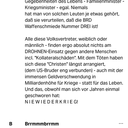
Gegebenheiten des Lebens - Familienminister -
Kriegsminister - egal. Niemals
hat man von solchen Leuten je etwas gehört,
daß sie verurteilen, daß die BRD
Waffenschmiede Nummer DREI ist!
Alle diese Volksvertreter, weiblich oder
männlich - finden ergo absolut nichts am
DROHNEN-Einsatz gegen andere Menschen
incl. "Kollateralschäden". Mit dem Töten haben
sich diese "Christen" längst arrangiert,
(dem US-Bruder eng verbunden) - auch mit der
immensen Geldverschwendung in
Milliardenhöhe für Kriege - statt für das Leben.
Und das, obwohl man sich vor Jahren einmal
geschworen hat:
N I E W I E D E R K R I E G!
Brrmmmbrrmm
B