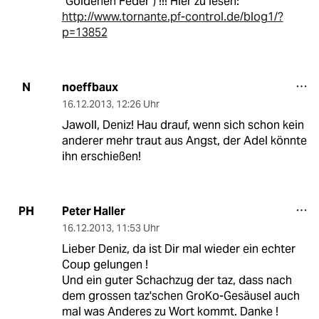
"Goldenen Feder") !!! Hier zu lesen:
http://www.tornante.pf-control.de/blog1/?
p=13852
noeffbaux
N
16.12.2013
,
12:26 Uhr
Jawoll, Deniz! Hau drauf, wenn sich schon kein
anderer mehr traut aus Angst, der Adel könnte
ihn erschießen!
Peter Haller
PH
16.12.2013
,
11:53 Uhr
Lieber Deniz, da ist Dir mal wieder ein echter
Coup gelungen !
Und ein guter Schachzug der taz, dass nach
dem grossen taz'schen GroKo-Gesäusel auch
mal was Anderes zu Wort kommt. Danke !