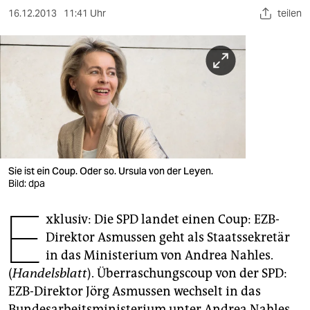
berlin
16.12.2013
11:41 Uhr
teilen
nord
wahrheit
verlag
verlag
veranstaltungen
Sie ist ein Coup. Oder so. Ursula von der Leyen.
shop
Bild: dpa
fragen & hilfe
E
xklusiv: Die SPD landet einen Coup: EZB-
unterstützen
Direktor Asmussen geht als Staatssekretär
in das Ministerium von Andrea Nahles.
abo
(
Handelsblatt
). Überraschungscoup von der SPD:
genossenschaft
EZB-Direktor Jörg Asmussen wechselt in das
Bundesarbeitsministerium unter Andrea Nahles.