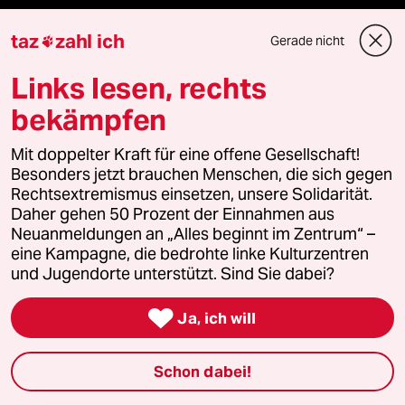
taz
zahl ich
Gerade nicht

Ressorts
Links lesen, rechts
Politik
bekämpfen
Öko
Mit doppelter Kraft für eine offene Gesellschaft!
Besonders jetzt brauchen Menschen, die sich gegen
Gesellschaft
Rechtsextremismus einsetzen, unsere Solidarität.
Daher gehen 50 Prozent der Einnahmen aus
Neuanmeldungen an „Alles beginnt im Zentrum“ –
Kultur
eine Kampagne, die bedrohte linke Kulturzentren
und Jugendorte unterstützt. Sind Sie dabei?
Sport

Ja, ich will
Berlin
Nord
Schon dabei!