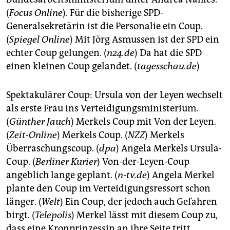
epaper login
(
Focus Online
). Für die bisherige SPD-
Generalsekretärin ist die Personalie ein Coup.
(
Spiegel Online
) Mit Jörg Asmussen ist der SPD ein
echter Coup gelungen. (
n24.de
) Da hat die SPD
einen kleinen Coup gelandet. (
tagesschau.de
)
Spektakulärer Coup: Ursula von der Leyen wechselt
als erste Frau ins Verteidigungsministerium.
(
Günther Jauch
) Merkels Coup mit Von der Leyen.
(
Zeit-Online
) Merkels Coup. (
NZZ
) Merkels
Überraschungscoup. (
dpa
) Angela Merkels Ursula-
Coup. (
Berliner Kurier
) Von-der-Leyen-Coup
angeblich lange geplant. (
n-tv.de
) Angela Merkel
plante den Coup im Verteidigungsressort schon
länger. (
Welt
) Ein Coup, der jedoch auch Gefahren
birgt. (
Telepolis
) Merkel lässt mit diesem Coup zu,
dass eine Kronprinzessin an ihre Seite tritt.