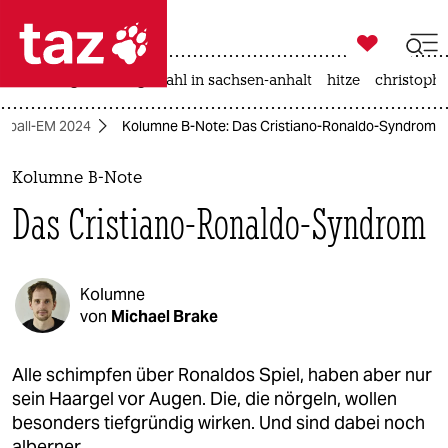

taz zahl ich
iran-krieg
landtagswahl in sachsen-anhalt
hitze
christophe

taz zahl ich
ßball-EM 2024
Kolumne B-Note: Das Cristiano-Ronaldo-Syndrom
taz zahl ich
themen
Kolumne B-Note
Das Cristiano-Ronaldo-Syndrom
politik
öko
Kolumne
gesellschaft
von
Michael Brake
kultur
Alle schimpfen über Ronaldos Spiel, haben aber nur
sein Haargel vor Augen. Die, die nörgeln, wollen
sport
besonders tiefgründig wirken. Und sind dabei noch
alberner.