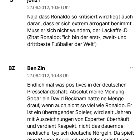
jon21
J
27.06.2012
,
10:50 Uhr
Naja dass Ronaldo so kritisiert wird liegt auch
daran, dass er sich extrem arrogant benimmt...
Muss er sich nicht wundern, der Lackaffe :D
(Zitat Ronaldo: "Ich bin der erst-, zweit- und
drittbeste Fußballer der Welt")
Ben Zin
BZ
27.06.2012
,
10:48 Uhr
Endlich mal was positives in der deutschen
Presselandschaft. Absolut meine Meinung.
Sogar ein David Beckham hatte ne Menge
drauf, wenn auch nicht so viel wie Ronaldo. Er
ist ein überragender Spieler, wird seit Jahren
mit Auszeichnungen von Experten überhäuft
und verdient Respekt, nicht das dauernde,
neidische, typisch deutsche Nörgeln. Da spielt
eine Menge Angst mit und daher macht man