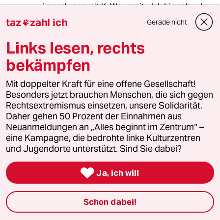
irgendwann mit K. Wowereit: „Ich bin schwul,
und das ist auch gut so.“ Vielleicht wird er
taz
zahl ich
Gerade nicht

dann endlich ernst genommen und anerkannt.
Bei mir dann neben dem Fußball auch noch für
Links lesen, rechts
seinen Einsatz außerhalb des Spielfeldes.
bekämpfen
Mit doppelter Kraft für eine offene Gesellschaft!
Eifelpeter
E
Besonders jetzt brauchen Menschen, die sich gegen
27.06.2012
,
10:44 Uhr
Rechtsextremismus einsetzen, unsere Solidarität.
Nun, Fakt ist, dass Christiano Ronaldo ziemlich
Daher gehen 50 Prozent der Einnahmen aus
arrogant wirkt. Er wirkt aber nur so. Und das
Neuanmeldungen an „Alles beginnt im Zentrum“ –
kommt bei anderen Menschen negativ an-- und
eine Kampagne, die bedrohte linke Kulturzentren
dann setzt ein Schneeballeffekt ein.
und Jugendorte unterstützt. Sind Sie dabei?
Aber endlich auch mal ein Kommenatar, der
seine John Wayne- Haltung als das aufdeckt,

Ja, ich will
was es ist, nämlich ein Konzentrationsritus.
Nicht mehr und nicht weniger.
Die Bewegungsabläufe sind immer haargenau
Schon dabei!
identisch. Vor Ausführung des Freistosses