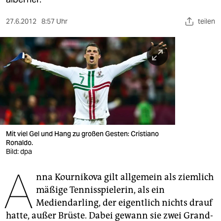
berlin
nord
27.6.2012
8:57 Uhr
teilen
wahrheit
verlag
verlag
veranstaltungen
shop
Mit viel Gel und Hang zu großen Gesten: Cristiano
Ronaldo.
fragen & hilfe
Bild: dpa
unterstützen
A
nna Kournikova gilt allgemein als ziemlich
abo
mäßige Tennisspielerin, als ein
Mediendarling, der eigentlich nichts drauf
genossenschaft
hatte, außer Brüste. Dabei gewann sie zwei Grand-