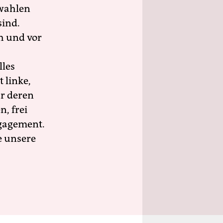
wahlen
sind.
h und vor
lles
 linke,
ür deren
n, frei
ngagement.
e unsere