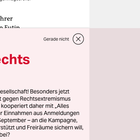
ihrer
n Eutin
 im
Gerade nicht
reichen
echts
chloss am
en, Segeln,
. Und ein
seliteratur
esellschaft! Besonders jetzt
rt gegen Rechtsextremismus
z kooperiert daher mit „Alles
rbestand
ller Einnahmen aus Anmeldungen
derten,
. September – an die Kampagne,
rstützt und Freiräume sichern will,
ert, 1.200
bei?
euausgaben