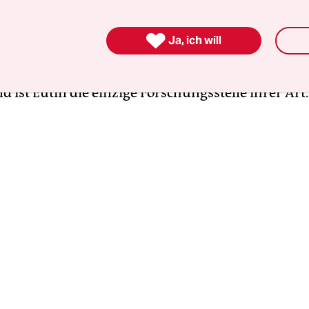
ts, 450 Titel in Mikroform, mehrere handschriftl
bücher, eine umfangreiche Sammlung von mode

Ja, ich will
rn und Ortsprospekten. Dazu kommen über 2.300
teratur, Spezialbibliografien und Nachschlagewe
 ist Eutin die einzige Forschungsstelle ihrer Art.