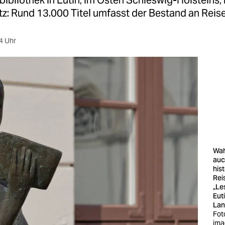
ibliothek in Eutin, im Osten Schleswig-Holsteins,
z: Rund 13.000 Titel umfasst der Bestand an Reisel
4 Uhr
Wah
auc
his
Rei
„Le
Eut
Lan
Fot
ima