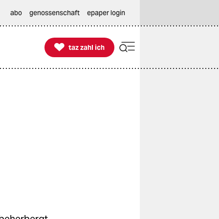
abo
genossenschaft
epaper login

taz zahl ich
taz zahl ich