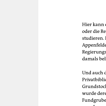
Hier kann 
oder die R
studieren.
Appenfelde
Regierungs
damals beli
Und auch d
Privatbibli
Grundstock 
wurde dere
Fundgrube 