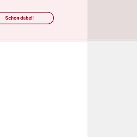
iche
rnen
Schon dabei!
 Titel
rke. In