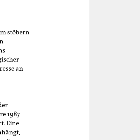
om stöbern
en
ns
gischer
resse an
der
re 1987
t. Eine
nhängt,