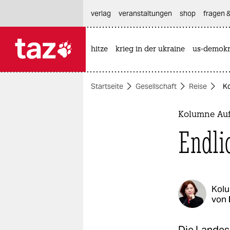
hautnavigation anspringen
hauptinhalt anspringen
footer anspringen
verlag
veranstaltungen
shop
fragen &
hitze
krieg in der ukraine
us-demokr

taz zahl ich
taz zahl ich
Startseite
Gesellschaft
Reise
Ko
themen
politik
Kolumne Auf
Endli
öko
gesellschaft
kultur
Kol
von
sport