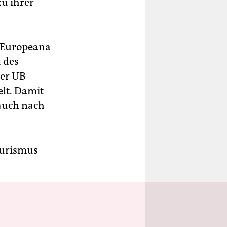
zu ihrer
 „Europeana
 des
er UB
lt. Damit
 auch nach
Tourismus