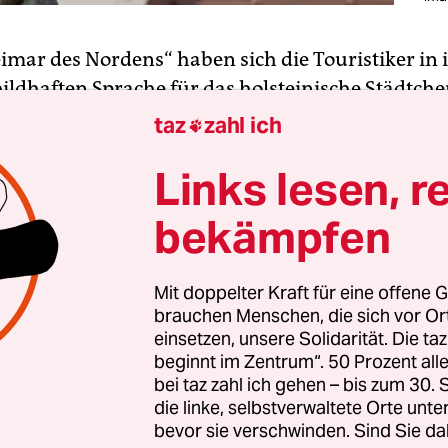
eimar des Nordens“ haben sich die Touristiker in 
bildhaften Sprache für das holsteinische Städtche
einfallen lassen. Die 17.000-Einwohner-Stadt liegt
taz
zahl ich

Holsteinische Schweiz. Sie ist umgeben von zahl
Links lesen, r
ern, sanften Hügeln, es gibt ein gut erhaltenes S
e historische Altstadt. Ein Ort zum Entschleunig
bekämpfen
ndern, Schwimmen, zum Tennis und Golf spielen
der dortigen Landesbi­bliothek in historischer Rei
.
Mit doppelter Kraft für eine offene G
brauchen Menschen, die sich vor O
einsetzen, unsere Solidarität. Die ta
13.000 Titel umfasst der gedruckte Reiseliteratu
beginnt im Zentrum“. 50 Prozent a
r Landesbibliothek
. Reisewerke aus fünf Jahrhun
bei taz zahl ich gehen – bis zum 30
die linke, selbstverwaltete Orte unte
0 Originalausgaben aus dem 16. bis 20. Jahrhund
bevor sie verschwinden. Sind Sie da
e Reiseführer, 1.300 Ausgaben in Kopie, 1.700 N