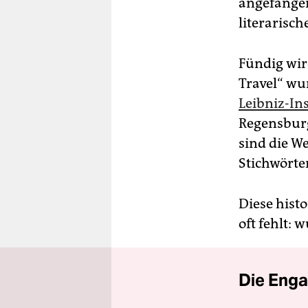
angefangen
literarisc
Fündig wir
Travel“ wu
Leibniz-In
Regensburg
sind die W
Stichwörte
Diese hist
oft fehlt:
Die Enga