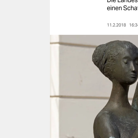
Die Landesb
berlin
einen Schat
nord
11.2.2018
16:3
wahrheit
verlag
verlag
veranstaltungen
shop
fragen & hilfe
unterstützen
abo
genossenschaft