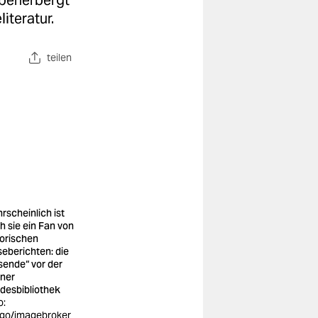
 beherbergt
iteratur.
teilen
rscheinlich ist
h sie ein Fan von
torischen
seberichten: die
sende“ vor der
iner
desbibliothek
o:
go/imagebroker