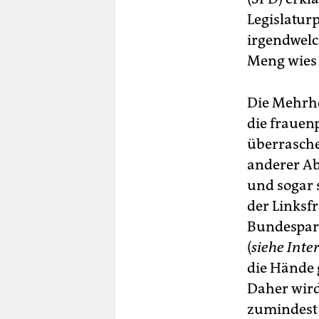
die
kan
Legislatur
ni
irgendwelc
Ge
Meng wies
Die Mehrhe
die frauen
überrasche
anderer Ab
und sogar 
der Linksfr
Bundespart
(
siehe Inte
die Hände g
Daher wird
zumindest 