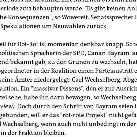
 Kommunikation in der Fraktion müsse geredet werden: "Es
n nicht sein, dass jemand so enttäuscht ist, dass er mit
periode 2011 behaupten werde. "Es gibt keinen Anl
emanden mehr redet." Man habe und werde dazu intensive
he Konsequenzen", so Wowereit. Senatssprecher 
spräche führen.
KO, AWI
 Spekulationen um Neuwahlen zurück.
it für Rot-Rot ist momentan denkbar knapp. Sch
politischen Sprecherin der SPD, Canan Bayram, 
nd bekannt gab, zu den Grünen zu wechseln, hat
geordneter in der Koalition einen Parteiaustritt
seine Ämter niedergelegt: Carl Wechselberg, Abg
aktion. Ein "massiver Dissens", den er zur Ausric
ei sehe, habe ihn dazu bewogen, so Wechselberg 
rview).
Doch durch den Schritt von Bayram seien
ebunden, will er das "rot-rote Projekt" nicht gef
 Wechselberg, wenn auch nicht unbedingt in der 
in der Fraktion bleiben.