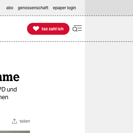
abo
genossenschaft
epaper login

taz zahl ich
taz zahl ich
imme
SPD und
lnen
teilen