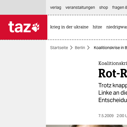
hautnavigation anspringen
hauptinhalt anspringen
footer anspringen
verlag
veranstaltungen
shop
fragen &
krieg in der ukraine
hitze
niedrigwa

taz zahl ich
taz zahl ich
Startseite
Berlin
Koalitionskrise in 
themen
politik
Koalitionskri
Rot-R
öko
Trotz knap
gesellschaft
Linke an di
Entscheidu
kultur
sport
7.5.2009
2:00 