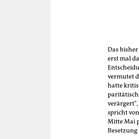
Das bisher 
erst mal d
Entscheidu
vermutet d
hatte kriti
paritätisch
verärgert"
spricht vo
Mitte Mai 
Besetzung 