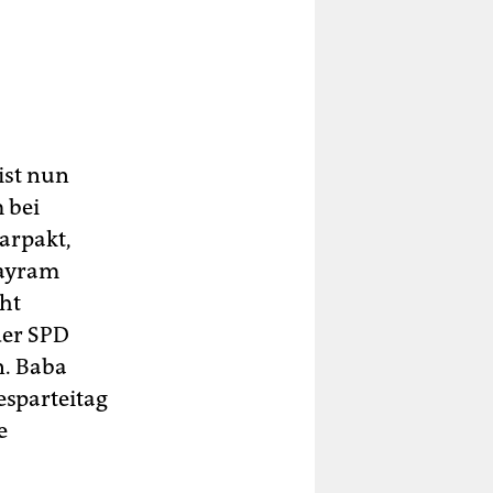
ist nun
 bei
arpakt,
Bayram
cht
der SPD
n. Baba
esparteitag
e