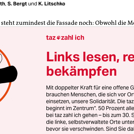
th
,
S. Bergt
und
K. Litschko
t steht zumindest die Fassade noch: Obwohl die M
 zwei auf eine Stimme im Parlament geschrumpft i
taz
zahl ich

on die Regierungsfähigkeit nicht gefährdet. "Es gi
bwanderungsbewegungen in der Fraktion", sagte
Links lesen, r
rische Geschäftsführer der SPD, Christian Gaebl
bekämpfen
e sich dessen am Mittwoch in intensiven Gespräch
rsichert.
Mit doppelter Kraft für eine offene G
brauchen Menschen, die sich vor O
einsetzen, unsere Solidarität. Die ta
erwarteter Schritt
beginnt im Zentrum“. 50 Prozent a
r Wechsel der bisherigen SPD-Abgeordneten Canan Bayram 
bei taz zahl ich gehen – bis zum 30
 Grünen sorgte am Mittwoch für reichlich Frust und Irritatio
die linke, selbstverwaltete Orte unte
 den Sozialdemokraten. Es habe keinerlei Alarmsignale
bevor sie verschwinden. Sind Sie da
eben, sagte SPD-Fraktionsgeschäftsführer Christian Gaebler