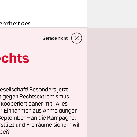
ehrheit des
st, sieht
Gerade nicht
bt keine
 der
echts
er. Die
en in der
esellschaft! Besonders jetzt
rt gegen Rechtsextremismus
z kooperiert daher mit „Alles
ller Einnahmen aus Anmeldungen
zu
. September – an die Kampagne,
n
rstützt und Freiräume sichern will,
bei?
.