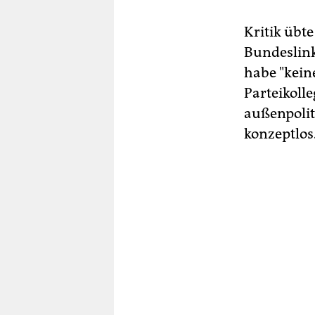
Kritik übt
Bundeslink
habe "keine
Parteikolle
außenpolit
konzeptlos