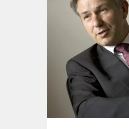
berlin
nord
wahrheit
verlag
verlag
veranstaltungen
shop
fragen & hilfe
unterstützen
abo
genossenschaft