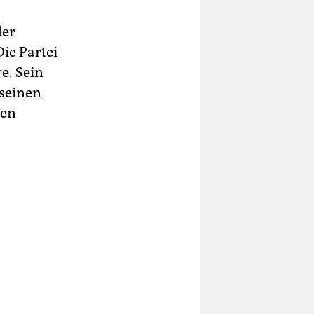
der
ie Partei
e. Sein
 seinen
len