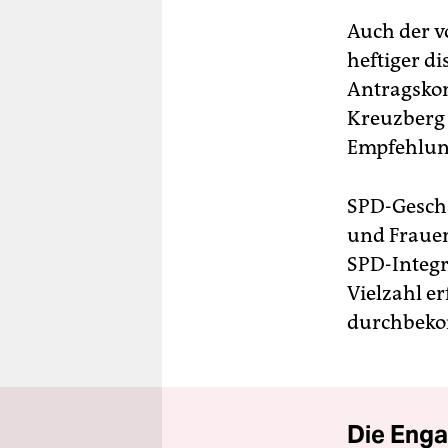
Auch der v
heftiger di
Antragskom
Kreuzberg 
Empfehlung
SPD-Geschä
und Frauenp
SPD-Integr
Vielzahl er
durchbek
Die Enga