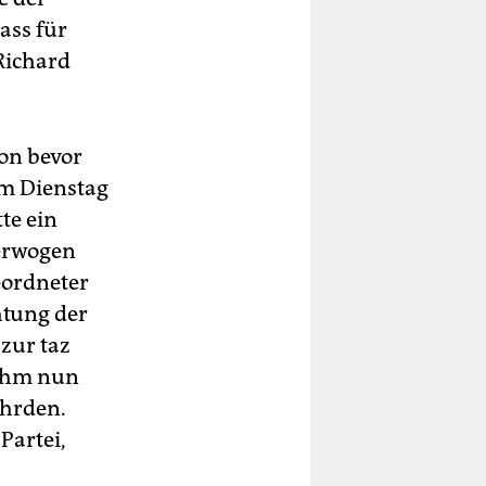
ass für
Richard
on bevor
am Dienstag
te ein
 erwogen
eordneter
htung der
zur taz
 ihm nun
ährden.
Partei,