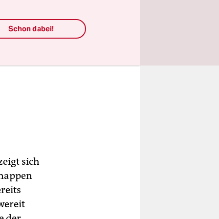
nd
Schon dabei!
s
em
sie
m
de
eigt sich
be
knappen
reits
wereit
ber
e der