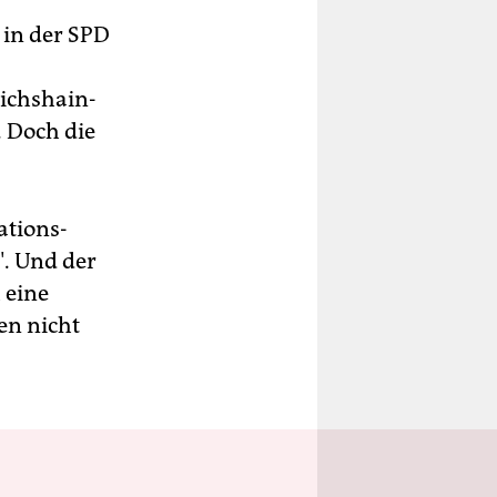
 in der SPD
ichshain-
 Doch die
ations-
". Und der
 eine
en nicht