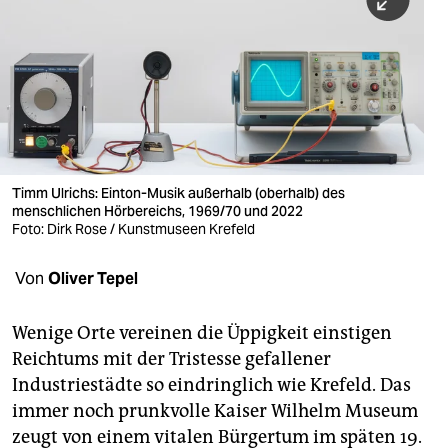
berlin
nord
wahrheit
verlag
verlag
Timm Ulrichs: Einton-Musik außerhalb (oberhalb) des
menschlichen Hörbereichs, 1969/70 und 2022
veranstaltungen
Foto: Dirk Rose / Kunstmuseen Krefeld
shop
Von
Oliver Tepel
fragen & hilfe
unterstützen
Wenige Orte vereinen die Üppigkeit einstigen
Reichtums mit der Tristesse gefallener
abo
Industriestädte so eindringlich wie Krefeld. Das
immer noch prunkvolle Kaiser Wilhelm Museum
genossenschaft
zeugt von einem vitalen Bürgertum im späten 19.