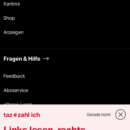
Kantine
Shop
Anzeigen
Fragen & Hilfe
Feedback
Aboservice
ePaper Login
taz
zahl ich
Gerade nicht

Downloads für Abonnierende
Links lesen, rechts