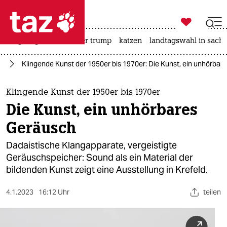

taz zahl ich
bergsteigen
usa unter trump
katzen
landtagswahl in sachs

taz zahl ich
te
Klingende Kunst der 1950er bis 1970er: Die Kunst, ein unhörba
taz zahl ich
themen
Klingende Kunst der 1950er bis 1970er
Die Kunst, ein unhörbares
politik
Geräusch
öko
Dadaistische Klangapparate, vergeistigte
Geräuschspeicher: Sound als ein Material der
gesellschaft
bildenden Kunst zeigt eine Ausstellung in Krefeld.
kultur
4.1.2023
16:12 Uhr
teilen
sport