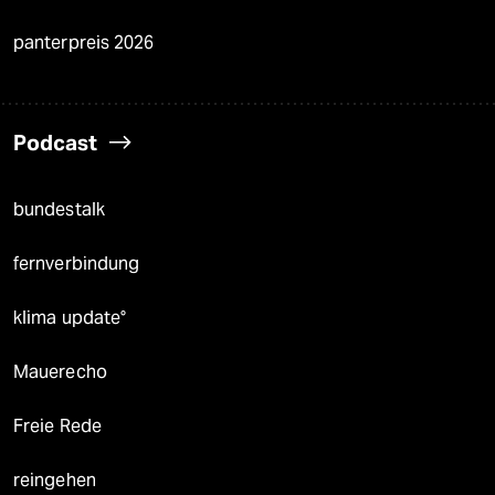
panterpreis 2026
Podcast
bundestalk
fernverbindung
klima update°
Mauerecho
Freie Rede
reingehen