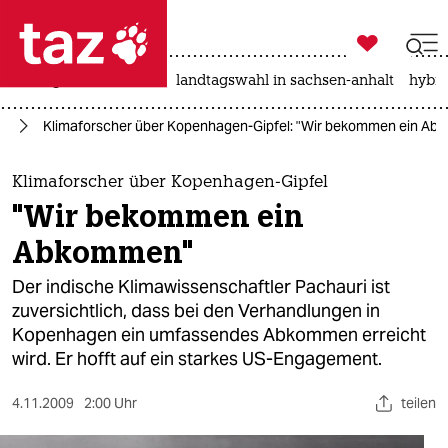

taz zahl ich
niedrigwasser
rente
landtagswahl in sachsen-anhalt
hybri

taz zahl ich
ie
Klimaforscher über Kopenhagen-Gipfel: "Wir bekommen ein A
taz zahl ich
themen
Klimaforscher über Kopenhagen-Gipfel
"Wir bekommen ein
politik
Abkommen"
öko
Der indische Klimawissenschaftler Pachauri ist
zuversichtlich, dass bei den Verhandlungen in
gesellschaft
Kopenhagen ein umfassendes Abkommen erreicht
wird. Er hofft auf ein starkes US-Engagement.
kultur
sport
4.11.2009
2:00 Uhr
teilen