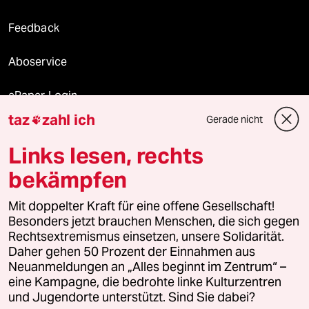
Feedback
Aboservice
ePaper Login
taz
zahl ich
Gerade nicht

Downloads für Abonnierende
Links lesen, rechts
bekämpfen
© 2026 taz Verlags und Vertriebs GmbH
Mit doppelter Kraft für eine offene Gesellschaft!
Alle Rechte vorbehalten. Bei rechtlichen Fragen oder für Genehmigungen
wenden Sie sich bitte an
lizenzen@taz.de
Besonders jetzt brauchen Menschen, die sich gegen
Rechtsextremismus einsetzen, unsere Solidarität.
Daher gehen 50 Prozent der Einnahmen aus
Feedback
Redaktionsstatut
Kommune-Richtlinien
KI-
Neuanmeldungen an „Alles beginnt im Zentrum“ –
eine Kampagne, die bedrohte linke Kulturzentren
Leitlinie
Informant
Datenschutz
Impressum
AGB
und Jugendorte unterstützt. Sind Sie dabei?