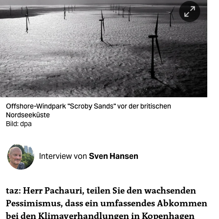
berlin
nord
wahrheit
verlag
verlag
veranstaltungen
Offshore-Windpark "Scroby Sands" vor der britischen
Nordseeküste
shop
Bild: dpa
fragen & hilfe
Interview von
Sven Hansen
unterstützen
abo
taz: Herr Pachauri, teilen Sie den wachsenden
genossenschaft
Pessimismus, dass ein umfassendes Abkommen
bei den Klimaverhandlungen in Kopenhagen