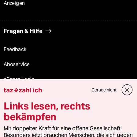
Anzeigen
Fragen & Hilfe
Feedback
Aboservice
ePaper Login
taz
zahl ich
Gerade nicht

Downloads für Abonnierende
Links lesen, rechts
bekämpfen
© 2026 taz Verlags und Vertriebs GmbH
Mit doppelter Kraft für eine offene Gesellschaft!
Alle Rechte vorbehalten. Bei rechtlichen Fragen oder für Genehmigungen
wenden Sie sich bitte an
lizenzen@taz.de
Besonders jetzt brauchen Menschen, die sich gegen