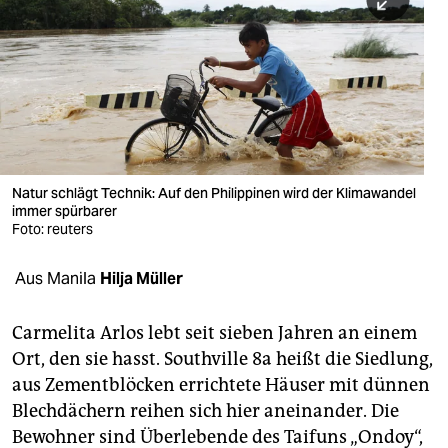
berlin
nord
wahrheit
verlag
verlag
Natur schlägt Technik: Auf den Philippinen wird der Klimawandel
immer spürbarer
veranstaltungen
Foto: reuters
shop
Aus Manila
Hilja Müller
fragen & hilfe
unterstützen
Carmelita Arlos lebt seit sieben Jahren an einem
Ort, den sie hasst. Southville 8a heißt die Siedlung,
abo
aus Zementblöcken errichtete Häuser mit dünnen
Blechdächern reihen sich hier aneinander. Die
genossenschaft
Bewohner sind Überlebende des Taifuns „Ondoy“,