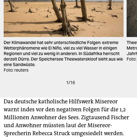
Der Klimawandel hat sehr unterschiedliche Folgen: extreme
Theew
Wetterphänomene wie El Niño, viel zu viel Wasser in einigen
Metro
Regionen und viel zu wenig in anderen. In Südafrika herrscht
Jahr
derzeit Dürre. Der Speichersee Theewaterskloof sieht aus wie
Foto:
eine Sandwüste.
Foto: reuters
1
/
16
Das deutsche katholische Hilfswerk Misereor
warnt indes vor den negativen Folgen für die 1,2
Millionen Anwohner des Sees. Zigtausend Fischer
und Anwohner müssten laut der Misereor-
Sprecherin Rebecca Struck umgesiedelt werden.