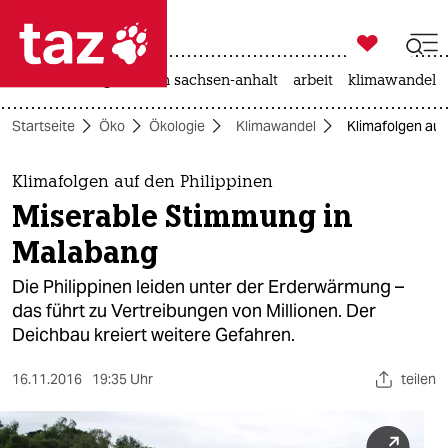

taz zahl ich
hitze
landtagswahl in sachsen-anhalt
arbeit
klimawandel

taz zahl ich
Startseite
Öko
Ökologie
Klimawandel
Klimafolgen auf
taz zahl ich
themen
Klimafolgen auf den Philippinen
Miserable Stimmung in
politik
Malabang
öko
Die Philippinen leiden unter der Erderwärmung –
das führt zu Vertreibungen von Millionen. Der
gesellschaft
Deichbau kreiert weitere Gefahren.
kultur
16.11.2016
19:35 Uhr
teilen
sport